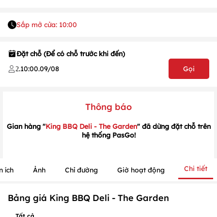
Sắp mở cửa: 10:00
Đặt chỗ (Để có chỗ trước khi đến)
.
10:00
.
09/08
Gọi
2
1
/
1
/
1
Thông báo
Gian hàng "
King BBQ Deli - The Garden
" đã dừng đặt chỗ trên
hệ thống PasGo!
Chi tiết
n ích
Ảnh
Chỉ đường
Giờ hoạt động
Bảng giá King BBQ Deli - The Garden
Tất cả