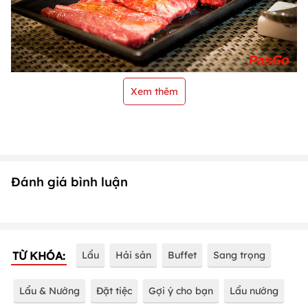
Xem thêm
Đánh giá bình luận
TỪ KHÓA:
Lẩu
Hải sản
Buffet
Sang trọng
Lẩu & Nướng
Đặt tiệc
Gợi ý cho bạn
Lẩu nướng