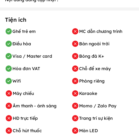
Tiện ích
Ghế trẻ em
MC dẫn chương trình
Điều hòa
Bàn ngoài trời
Visa / Master card
Bóng đá K+
Hóa đơn VAT
Chỗ để xe máy
Wifi
Phòng riêng
Máy chiếu
Karaoke
Âm thanh - ánh sáng
Momo / Zalo Pay
HĐ trực tiếp
Trang trí sự kiện
Chỗ hút thuốc
Màn LED