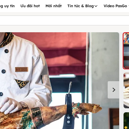
g uy tín
Ưu đãi hot
Mới nhất
Tin tức & Blog
Video PasGo