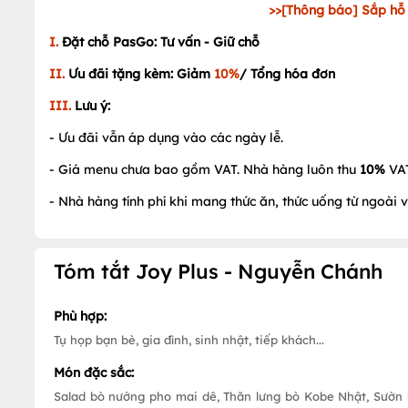
>>[Thông báo] Sắp hỗ
I.
Đặt chỗ PasGo: Tư vấn - Giữ chỗ
II.
Ưu đãi tặng kèm: Giảm
10%
/ Tổng hóa đơn
III.
Lưu ý:
- Ưu đãi vẫn áp dụng vào các ngày lễ.
- Giá menu chưa bao gồm VAT. Nhà hàng luôn thu
10%
VA
- Nhà hàng tính phí khi mang thức ăn, thức uống từ ngoài 
Tóm tắt Joy Plus - Nguyễn Chánh
Phù hợp:
Tụ họp bạn bè, gia đình, sinh nhật, tiếp khách...
Món đặc sắc:
Salad bò nướng pho mai dê, Thăn lưng bò Kobe Nhật, Sườ