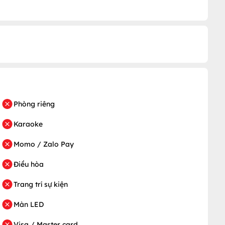
Phòng riêng
Karaoke
Momo / Zalo Pay
Điều hòa
Trang trí sự kiện
Màn LED
Visa / Master card