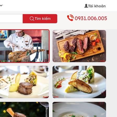
Tài khoản
0931.006.005
Tìm kiếm