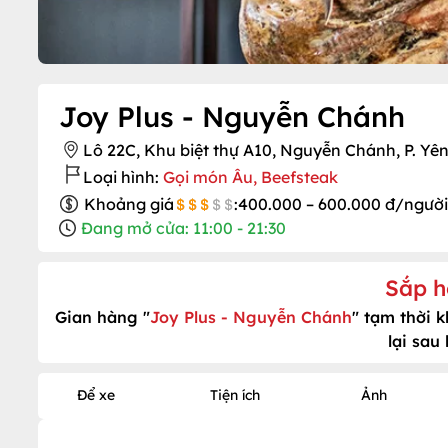
Joy Plus - Nguyễn Chánh
Lô 22C, Khu biệt thự A10, Nguyễn Chánh, P. Yê
Loại hình:
Gọi món Âu, Beefsteak
Khoảng giá
:
400.000 – 600.000 đ/người
Đang mở cửa: 11:00 - 21:30
Sắp h
Gian hàng "
Joy Plus - Nguyễn Chánh
" tạm thời 
lại sau
Để xe
Tiện ích
Ảnh