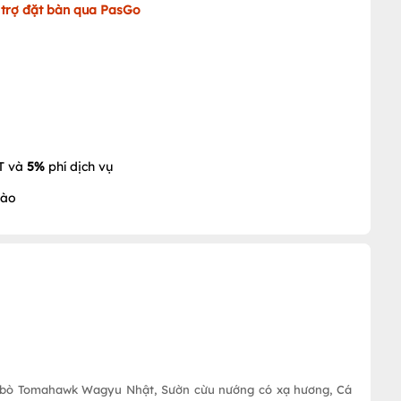
 trợ đặt bàn qua PasGo
T và
5%
phí dịch vụ
vào
n bò Tomahawk Wagyu Nhật, Sườn cừu nướng có xạ hương, Cá