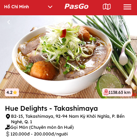
4.2
1138.63 km
Hue Delights - Takashimaya
B2-15, Takashimaya, 92-94 Nam Kỳ Khởi Nghĩa, P. Bến
Nghé, Q. 1
Gọi Món (Chuyên món ăn Huế)
120.000đ - 200.000đ/người