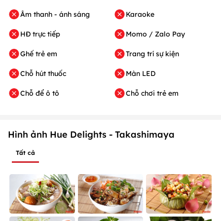
Âm thanh - ánh sáng
Karaoke
HĐ trực tiếp
Momo / Zalo Pay
Ghế trẻ em
Trang trí sự kiện
Chỗ hút thuốc
Màn LED
Chỗ để ô tô
Chỗ chơi trẻ em
Hình ảnh Hue Delights - Takashimaya
Tất cả