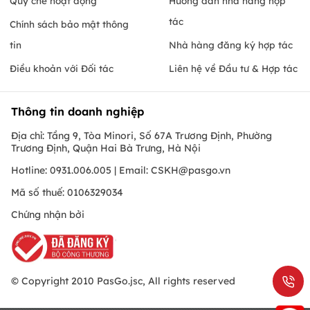
Quy chế hoạt động
Hướng dẫn nhà hàng hợp
tác
Chính sách bảo mật thông
tin
Nhà hàng đăng ký hợp tác
Điều khoản với Đối tác
Liên hệ về Đầu tư & Hợp tác
Thông tin doanh nghiệp
Địa chỉ: Tầng 9, Tòa Minori, Số 67A Trương Định, Phường
Trương Định, Quận Hai Bà Trưng, Hà Nội
Hotline: 0931.006.005 | Email:
CSKH@pasgo.vn
Mã số thuế: 0106329034
Chứng nhận bởi
© Copyright 2010 PasGo.jsc, All rights reserved