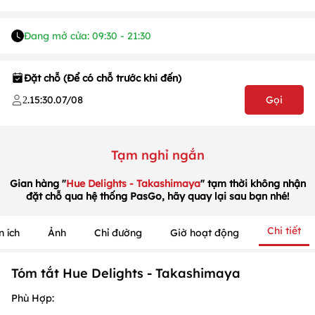
Đang mở cửa: 09:30 - 21:30
Đặt chỗ (Để có chỗ trước khi đến)
.
15:30
.
07/08
Gọi
2
1
/
1
/
1
Tạm nghỉ ngắn
Gian hàng "
Hue Delights - Takashimaya
" tạm thời không nhận
đặt chỗ qua hệ thống PasGo, hãy quay lại sau bạn nhé!
Chi tiết
n ích
Ảnh
Chỉ đường
Giờ hoạt động
Tóm tắt Hue Delights - Takashimaya
Phù Hợp: