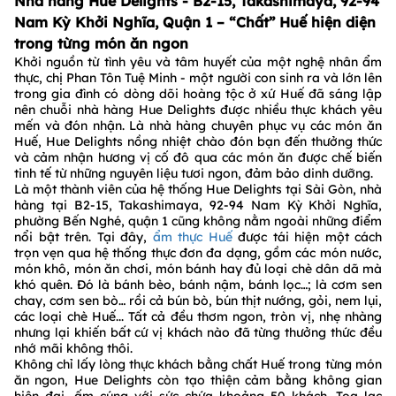
Nhà hàng Hue Delights - B2-15, Takashimaya, 92-94
Nam Kỳ Khởi Nghĩa, Quận 1 – “Chất” Huế hiện diện
trong từng món ăn ngon
Khởi nguồn từ tình yêu và tâm huyết của một nghệ nhân ẩm
thực, chị Phan Tôn Tuệ Minh - một người con sinh ra và lớn lên
trong gia đình có dòng dõi hoàng tộc ở xứ Huế đã sáng lập
nên chuỗi nhà hàng Hue Delights được nhiều thực khách yêu
mến và đón nhận. Là nhà hàng chuyên phục vụ các món ăn
Huế, Hue Delights nồng nhiệt chào đón bạn đến thưởng thức
và cảm nhận hương vị cố đô qua các món ăn được chế biến
tinh tế từ những nguyên liệu tươi ngon, đảm bảo dinh dưỡng.
Là một thành viên của hệ thống Hue Delights tại Sài Gòn, nhà
hàng tại B2-15, Takashimaya, 92-94 Nam Kỳ Khởi Nghĩa,
phường Bến Nghé, quận 1 cũng không nằm ngoài những điểm
nổi bật trên. Tại đây,
ẩm thực Huế
được tái hiện một cách
trọn vẹn qua hệ thống thực đơn đa dạng, gồm các món nước,
món khô, món ăn chơi, món bánh hay đủ loại chè dân dã mà
khó quên. Đó là bánh bèo, bánh nậm, bánh lọc…; là cơm sen
chay, cơm sen bò… rồi cả bún bò, bún thịt nướng, gỏi, nem lụi,
các loại chè Huế... Tất cả đều thơm ngon, tròn vị, nhẹ nhàng
nhưng lại khiến bất cứ vị khách nào đã từng thưởng thức đều
nhớ mãi không thôi.
Không chỉ lấy lòng thực khách bằng chất Huế trong từng món
ăn ngon, Hue Delights còn tạo thiện cảm bằng không gian