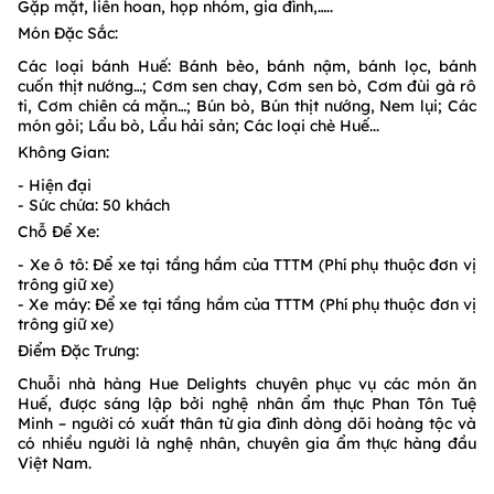
Gặp mặt, liên hoan, họp nhóm, gia đình,…..
Món Đặc Sắc:
Các loại bánh Huế: Bánh bèo, bánh nậm, bánh lọc, bánh
cuốn thịt nướng…; Cơm sen chay, Cơm sen bò, Cơm đùi gà rô
ti, Cơm chiên cá mặn…; Bún bò, Bún thịt nướng, Nem lụi; Các
món gỏi; Lẩu bò, Lẩu hải sản; Các loại chè Huế...
Không Gian:
- Hiện đại
- Sức chứa: 50 khách
Chỗ Để Xe:
- Xe ô tô: Để xe tại tầng hầm của TTTM (Phí phụ thuộc đơn vị
trông giữ xe)
- Xe máy: Để xe tại tầng hầm của TTTM (Phí phụ thuộc đơn vị
trông giữ xe)
Điểm Đặc Trưng:
Chuỗi nhà hàng Hue Delights chuyên phục vụ các món ăn
Huế, được sáng lập bởi nghệ nhân ẩm thực Phan Tôn Tuệ
Minh – người có xuất thân từ gia đình dòng dõi hoàng tộc và
có nhiều người là nghệ nhân, chuyên gia ẩm thực hàng đầu
Việt Nam.