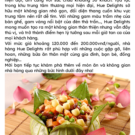
hiện đại, ấm cúng với sức chứa khoảng 50 khách. Tọa lạc
trong khu trung tâm thương mại hiện đại, Hue Delights sở
hữu một không gian nhỏ gọn, đối diện thang cuốn khu vực
trung tâm nên rất dễ tìm. Với những gam màu trầm nhẹ của
bàn ghế, gam vàng nổi bật của đèn thả trần..., Hue Delights
mong muốn tạo ra một không gian thân thiện nhưng vẫn đầy
thú vị, và trở thành điểm hẹn lý tưởng sau mỗi giờ tan ca của
mọi khách hàng.
Với mức giá khoảng 120.000 đến 200.000vnđ/người, nhà
hàng Hue Delights rất phù hợp với những cuộc gặp gỡ, liên
hoan, những bữa ăn thân mật cùng gia đình, bạn bè, đồng
nghiệp...
Mời bạn tiếp tục khám phá thêm về món ăn và không gian
nhà hàng qua những bức hình dưới đây nha!