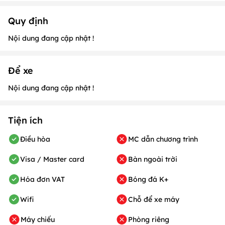
Quy định
Nội dung đang cập nhật !
Để xe
Nội dung đang cập nhật !
Tiện ích
Điều hòa
MC dẫn chương trình
Visa / Master card
Bàn ngoài trời
Hóa đơn VAT
Bóng đá K+
Wifi
Chỗ để xe máy
Máy chiếu
Phòng riêng