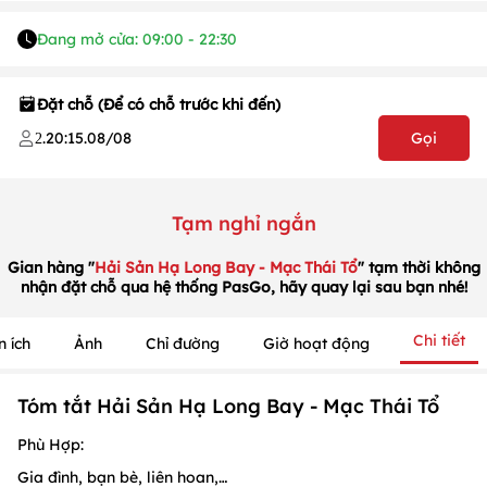
Đang mở cửa: 09:00 - 22:30
Đặt chỗ (Để có chỗ trước khi đến)
.
20:15
.
08/08
Gọi
2
1
/
1
/
1
Tạm nghỉ ngắn
Gian hàng "
Hải Sản Hạ Long Bay - Mạc Thái Tổ
" tạm thời không
nhận đặt chỗ qua hệ thống PasGo, hãy quay lại sau bạn nhé!
Chi tiết
n ích
Ảnh
Chỉ đường
Giờ hoạt động
Tóm tắt Hải Sản Hạ Long Bay - Mạc Thái Tổ
Phù Hợp:
Gia đình, bạn bè, liên hoan,…