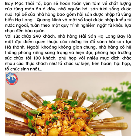
Bay Mạc Thái Tổ, bạn sẽ hoàn toàn yên tâm về chất lượng
của từng món ăn ở đây, nhờ nguồn hải sản tươi sống được
nuôi tại bể của nhà hàng bao gồm hải sản được nhập từ vùng
biển Hạ Long - Quảng Ninh và một số loại được nhập khẩu từ
nước ngoài, tuân theo một quy trình nghiêm ngặt từ khâu lựa
chọn đến bảo quản.
Với sức chứa 240 khách, nhà hàng Hải Sản Hạ Long Bay là
một địa điểm quen thuộc của những tín đồ sành hải sản tại
Hà thành. Ngoài khoảng không gian chung, nhà hàng có hệ
thống phòng riêng sang trọng và hiện đại, phòng hội trường
sức chứa tới 100 khách, phù hợp với nhiều mục đích khác
nhau của thực khách như tổ chức sự kiện, liên hoan, hội họp,
tổ chức sinh nhật…