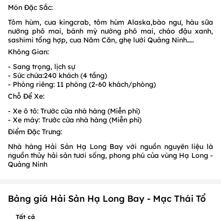
Món Đặc Sắc:
Tôm hùm, cua kingcrab, tôm hùm Alaska,bào ngư, hàu sữa
nướng phô mai, bánh mỳ nướng phô mai, cháo đậu xanh,
sashimi tổng hợp, cua Năm Căn, ghẹ lưới Quảng Ninh…..
Không Gian:
- Sang trọng, lịch sự
- Sức chứa:240 khách (4 tầng)
- Phòng riêng: 11 phòng (2-60 khách/phòng)
Chỗ Để Xe:
- Xe ô tô: Trước cửa nhà hàng (Miễn phí)
- Xe máy: Trước cửa nhà hàng (Miễn phí)
Điểm Đặc Trưng:
Nhà hàng Hải Sản Hạ Long Bay với nguồn nguyên liệu là
nguồn thủy hải sản tươi sống, phong phú của vùng Hạ Long -
Quảng Ninh
Bảng giá Hải Sản Hạ Long Bay - Mạc Thái Tổ
Tất cả