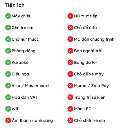
Tiện ích
Máy chiếu
HĐ trực tiếp
Ghế trẻ em
Chỗ để ô tô
Chỗ hút thuốc
MC dẫn chương trình
Phòng riêng
Bàn ngoài trời
Karaoke
Bóng đá K+
Điều hòa
Chỗ để xe máy
Visa / Master card
Momo / Zalo Pay
Hóa đơn VAT
Trang trí sự kiện
Wifi
Màn LED
Âm thanh - ánh sáng
Chỗ chơi trẻ em