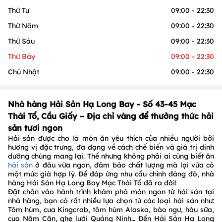
Thứ Tư
09:00 - 22:30
Thứ Năm
09:00 - 22:30
Thứ Sáu
09:00 - 22:30
Thứ Bảy
09:00 - 22:30
Chủ Nhật
09:00 - 22:30
Nhà hàng Hải Sản Hạ Long Bay - Số 43-45 Mạc
Thái Tổ, Cầu Giấy – Địa chỉ vàng để thưởng thức hải
sản tươi ngon
Hải sản được cho là món ăn yêu thích của nhiều người bởi
hương vị đặc trưng, đa dạng về cách chế biến và giá trị dinh
dưỡng chúng mang lại. Thế nhưng không phải ai cũng biết ăn
hải sản
ở đâu vừa ngon, đảm bảo chất lượng mà lại vừa có
một mức giá hợp lý. Để đáp ứng nhu cầu chính đáng đó, nhà
hàng Hải Sản Hạ Long Bay Mạc Thái Tổ đã ra đời!
Đặt chân vào hành trình khám phá món ngon từ hải sản tại
nhà hàng, bạn có rất nhiều lựa chọn từ các loại hải sản như:
Tôm hùm, cua Kingcrab, tôm hùm Alaska, bào ngư, hàu sữa,
cua Năm Căn, ghẹ lưới Quảng Ninh… Đến Hải Sản Hạ Long