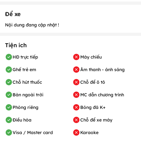
Để xe
Nội dung đang cập nhật !
Tiện ích
HĐ trực tiếp
Máy chiếu
Ghế trẻ em
Âm thanh - ánh sáng
Chỗ hút thuốc
Chỗ để ô tô
Bàn ngoài trời
MC dẫn chương trình
Phòng riêng
Bóng đá K+
Điều hòa
Chỗ để xe máy
Visa / Master card
Karaoke