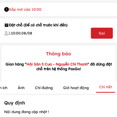
Sắp mở cửa: 10:00
1
/
1
/
1
Đặt chỗ (Để có chỗ trước khi đến)
.
10:00
.
08/08
Gọi
2
Thông báo
Gian hàng "
Hải Sản 5 Cua – Nguyễn Chí Thanh
" đã dừng đặt
chỗ trên hệ thống PasGo!
Chi tiết
n ích
Ảnh
Chỉ đường
Giờ hoạt động
Quy định
Nội dung đang cập nhật !