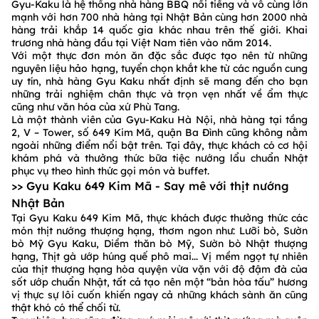
Gyu-Kaku là hệ thống nhà hàng BBQ nổi tiếng và vô cùng lớn
mạnh với hơn 700 nhà hàng tại Nhật Bản cùng hơn 2000 nhà
hàng trải khắp 14 quốc gia khác nhau trên thế giới. Khai
trương nhà hàng đầu tại Việt Nam tiên vào năm 2014.
Với một thực đơn món ăn đặc sắc được tạo nên từ những
nguyên liệu hảo hạng, tuyển chọn khắt khe từ các nguồn cung
uy tín, nhà hàng Gyu Kaku nhất định sẽ mang đến cho bạn
những trải nghiệm chân thực và trọn vẹn nhất về ẩm thực
cũng như văn hóa của xứ Phù Tang.
Là một thành viên của Gyu-Kaku Hà Nội, nhà hàng tại tầng
2, V – Tower, số 649 Kim Mã, quận Ba Đình cũng không nằm
ngoài những điểm nổi bật trên. Tại đây, thực khách có cơ hội
khám phá và thưởng thức bữa tiệc nướng lẩu chuẩn Nhật
phục vụ theo hình thức gọi món và buffet.
>> Gyu Kaku 649 Kim Mã - Say mê với thịt nướng
Nhật Bản
Tại Gyu Kaku 649 Kim Mã, thực khách được thưởng thức các
món thịt nướng thượng hạng, thơm ngon như: Lưỡi bò, Sườn
bò Mỹ Gyu Kaku, Diềm thăn bò Mỹ, Sườn bò Nhật thượng
hạng, Thịt gà ướp húng quế phô mai... Vị mềm ngọt tự nhiên
của thịt thượng hạng hòa quyện vừa vặn với độ đậm đà của
sốt ướp chuẩn Nhật, tất cả tạo nên một “bản hòa tấu” hương
vị thực sự lôi cuốn khiến ngay cả những khách sành ăn cũng
thật khó có thể chối từ.