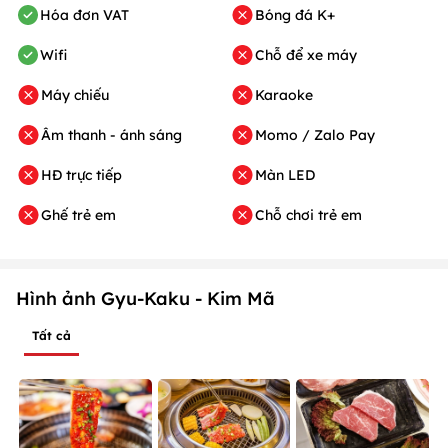
Hóa đơn VAT
Bóng đá K+
Wifi
Chỗ để xe máy
Máy chiếu
Karaoke
Âm thanh - ánh sáng
Momo / Zalo Pay
HĐ trực tiếp
Màn LED
Ghế trẻ em
Chỗ chơi trẻ em
Hình ảnh Gyu-Kaku - Kim Mã
Tất cả