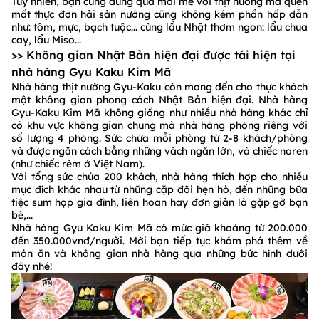
Tuy nhiên, bạn cũng đừng quá mải mê với thịt nướng mà quên
mất thực đơn hải sản nướng cũng không kém phần hấp dẫn
như: tôm, mực, bạch tuộc... cùng lẩu Nhật thơm ngon: lẩu chua
cay, lẩu Miso...
>> Không gian Nhật Bản hiện đại được tái hiện tại
nhà hàng Gyu Kaku Kim Mã
Nhà hàng thịt nướng Gyu-Kaku còn mang đến cho thực khách
một không gian phong cách Nhật Bản hiện đại. Nhà hàng
Gyu-Kaku Kim Mã không giống như nhiều nhà hàng khác chỉ
có khu vực không gian chung mà nhà hàng phòng riêng với
số lượng 4 phòng. Sức chứa mỗi phòng từ 2-8 khách/phòng
và được ngăn cách bằng những vách ngăn lớn, và chiếc noren
(như chiếc rèm ở Việt Nam).
Với tổng sức chứa 200 khách, nhà hàng thích hợp cho nhiều
mục đích khác nhau từ những cặp đôi hẹn hò, đến những bữa
tiệc sum họp gia đình, liên hoan hay đơn giản là gặp gỡ bạn
bè,...
Nhà hàng Gyu Kaku Kim Mã có mức giá khoảng từ 200.000
đến 350.000vnđ/người. Mời bạn tiếp tục khám phá thêm về
món ăn và không gian nhà hàng qua những bức hình dưới
đây nhé!