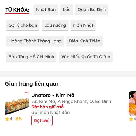
TỪ KHÓA:
Nhật Bản
Lẩu
Quận Ba Đình
Gợi ý cho bạn
Lẩu nướng
Món Nhật
Hoàng Thành Thăng Long
Điện Kính Thiên
Bảo Tàng Hồ Chí Minh
Văn Miếu Quốc Tử Giám
Gian hàng liên quan
Unatoto - Kim Mã
531 Kim Mã, P. Ngọc Khánh, Q. Ba Đình
Đặt bàn giữ chỗ
Gọi món Nhật Bản
4
4
|
Đặt chỗ