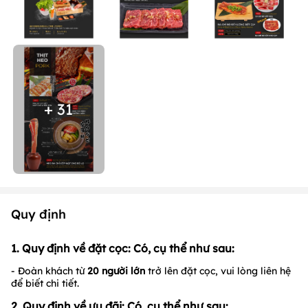
+ 31
Quy định
1. Quy định về đặt cọc: Có, cụ thể như sau:
- Đoàn khách từ
2
0 người lớn
trở lên đặt cọc, vui lòng liên hệ
để biết chi tiết.
2. Quy định về ưu đãi: Có, cụ thể như sau: