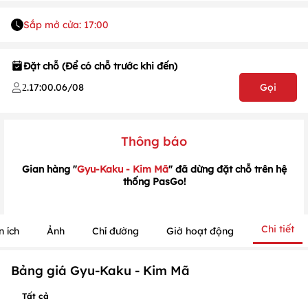
Sắp mở cửa: 17:00
Đặt chỗ (Để có chỗ trước khi đến)
.
17:00
.
06/08
Gọi
2
Thông báo
Gian hàng "
Gyu-Kaku - Kim Mã
" đã dừng đặt chỗ trên hệ
thống PasGo!
Chi tiết
n ích
Ảnh
Chỉ đường
Giờ hoạt động
1
/
1
Bảng giá Gyu-Kaku - Kim Mã
/
1
Tất cả