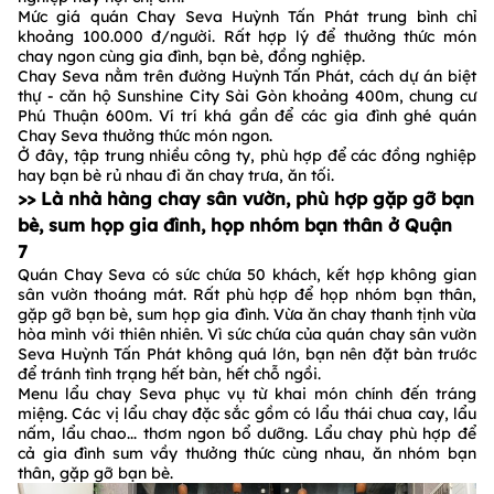
Mức giá quán Chay Seva Huỳnh Tấn Phát trung bình chỉ
khoảng 100.000 đ/người. Rất hợp lý để thưởng thức món
chay ngon cùng gia đình, bạn bè, đồng nghiệp.
Chay Seva nằm trên đường Huỳnh Tấn Phát, cách dự án biệt
thự - căn hộ Sunshine City Sài Gòn khoảng 400m, chung cư
Phú Thuận 600m. Ví trí khá gần để các gia đình ghé quán
Chay Seva thưởng thức món ngon.
Ở đây, tập trung nhiều công ty, phù hợp để các đồng nghiệp
hay bạn bè rủ nhau đi ăn chay trưa, ăn tối.
>> Là nhà hàng chay sân vườn, phù hợp gặp gỡ bạn
bè, sum họp gia đình, họp nhóm bạn thân ở Quận
7
Quán Chay Seva có sức chứa 50 khách, kết hợp không gian
sân vườn thoáng mát. Rất phù hợp để họp nhóm bạn thân,
gặp gỡ bạn bè, sum họp gia đình. Vừa ăn chay thanh tịnh vừa
hòa mình với thiên nhiên. Vì sức chứa của quán chay sân vườn
Seva Huỳnh Tấn Phát không quá lớn, bạn nên đặt bàn trước
để tránh tình trạng hết bàn, hết chỗ ngồi.
Menu lẩu chay Seva phục vụ từ khai món chính đến tráng
miệng. Các vị lẩu chay đặc sắc gồm có lẩu thái chua cay, lẩu
nấm, lẩu chao... thơm ngon bổ dưỡng. Lẩu chay phù hợp để
cả gia đình sum vầy thưởng thức cùng nhau, ăn nhóm bạn
thân, gặp gỡ bạn bè.