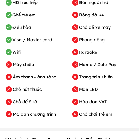
HĐ trực tiếp
Bàn ngoài trời
Ghế trẻ em
Bóng đá K+
Điều hòa
Chỗ để xe máy
Visa / Master card
Phòng riêng
Wifi
Karaoke
Máy chiếu
Momo / Zalo Pay
Âm thanh - ánh sáng
Trang trí sự kiện
Chỗ hút thuốc
Màn LED
Chỗ để ô tô
Hóa đơn VAT
MC dẫn chương trình
Chỗ chơi trẻ em