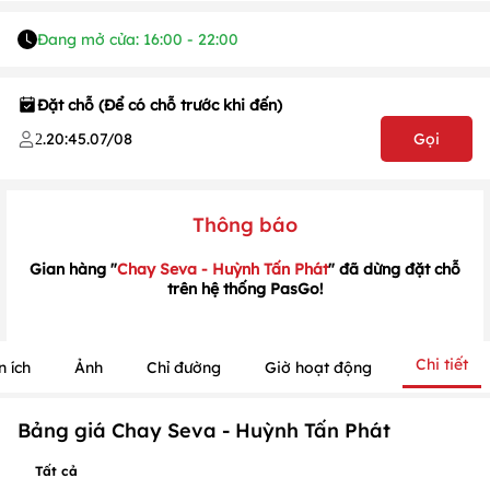
Đang mở cửa: 16:00 - 22:00
Đặt chỗ (Để có chỗ trước khi đến)
.
20:45
.
07/08
Gọi
2
1
/
1
/
1
Thông báo
Gian hàng "
Chay Seva - Huỳnh Tấn Phát
" đã dừng đặt chỗ
trên hệ thống PasGo!
Chi tiết
n ích
Ảnh
Chỉ đường
Giờ hoạt động
Bảng giá Chay Seva - Huỳnh Tấn Phát
Tất cả