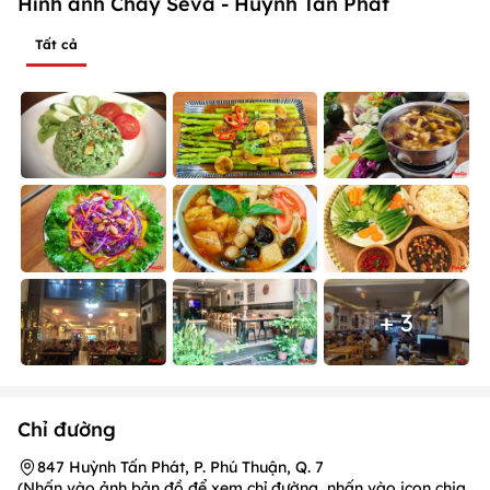
Hình ảnh Chay Seva - Huỳnh Tấn Phát
Tất cả
+ 3
Chỉ đường
847 Huỳnh Tấn Phát, P. Phú Thuận, Q. 7
(Nhấn vào ảnh bản đồ để xem chỉ đường, nhấn vào icon chia