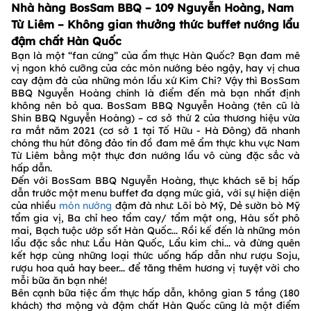
Nhà hàng BosSam BBQ – 109 Nguyễn Hoàng, Nam
Từ Liêm – Không gian thưởng thức buffet nướng lẩu
đậm chất Hàn Quốc
Bạn là một “fan cứng” của ẩm thực Hàn Quốc? Bạn đam mê
vị ngon khó cưỡng của các món nướng béo ngậy, hay vị chua
cay đậm đà của những món lẩu xứ Kim Chi? Vậy thì BosSam
BBQ Nguyễn Hoàng chính là điểm đến mà bạn nhất định
không nên bỏ qua. BosSam BBQ Nguyễn Hoàng (tên cũ là
Shin BBQ Nguyễn Hoàng) – cơ sở thứ 2 của thương hiệu vừa
ra mắt năm 2021 (cơ sở 1 tại Tố Hữu - Hà Đông) đã nhanh
chóng thu hút đông đảo tín đồ đam mê ẩm thực khu vực Nam
Từ Liêm bằng một thực đơn nướng lẩu vô cùng đặc sắc và
hấp dẫn.
Đến với BosSam BBQ Nguyễn Hoàng, thực khách sẽ bị hấp
dẫn trước một menu buffet đa dạng mức giá, với sự hiện diện
của nhiều
món nướng
đậm đà như: Lõi bò Mỹ, Dẻ sườn bò Mỹ
tẩm gia vị, Ba chỉ heo tẩm cay/ tẩm mật ong, Hàu sốt phô
mai, Bạch tuộc ướp sốt Hàn Quốc... Rồi kế đến là những món
lẩu đặc sắc như: Lẩu Hàn Quốc, Lẩu kim chi... và đừng quên
kết hợp cùng những loại thức uống hấp dẫn như rượu Soju,
rượu hoa quả hay beer... để tăng thêm hương vị tuyệt vời cho
mỗi bữa ăn bạn nhé!
Bên cạnh bữa tiệc ẩm thực hấp dẫn, không gian 5 tầng (180
khách) thơ mộng và đậm chất Hàn Quốc cũng là một điểm