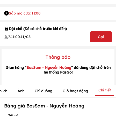
Sắp mở cửa: 11:00
Đặt chỗ (Để có chỗ trước khi đến)
.
11:00
.
11/08
Gọi
2
Thông báo
Gian hàng "
BosSam - Nguyễn Hoàng
" đã dừng đặt chỗ trên
hệ thống PasGo!
Chi tiết
n ích
Ảnh
Chỉ đường
Giờ hoạt động
1
/
1
/
1
Bảng giá BosSam - Nguyễn Hoàng
Tất cả