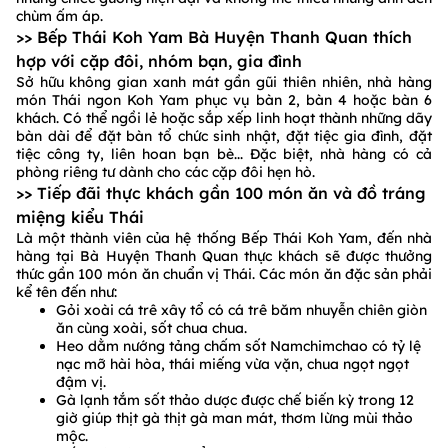
chùm ấm áp.
>> Bếp Thái Koh Yam Bà Huyện Thanh Quan thích
hợp với cặp đôi, nhóm bạn, gia đình
Sở hữu không gian xanh mát gần gũi thiên nhiên, nhà hàng
món Thái ngon Koh Yam phục vụ bàn 2, bàn 4 hoặc bàn 6
khách. Có thể ngồi lẻ hoặc sắp xếp linh hoạt thành những dãy
bàn dài để đặt bàn tổ chức sinh nhật, đặt tiệc gia đình, đặt
tiệc công ty, liên hoan bạn bè... Đặc biệt, nhà hàng có cả
phòng riêng tư dành cho các cặp đôi hẹn hò.
>> Tiếp đãi thực khách gần 100 món ăn và đồ tráng
miệng kiểu Thái
Là một thành viên của hệ thống Bếp Thái Koh Yam, đến nhà
hàng tại Bà Huyện Thanh Quan thực khách sẽ được thưởng
thức gần 100 món ăn chuẩn vị Thái. Các món ăn đặc sản phải
kể tên đến như:
Gỏi xoài cá trê xây tổ có cá trê băm nhuyễn chiên giòn
ăn cùng xoài, sốt chua chua.
Heo dằm nướng tảng chấm sốt Namchimchao có tỷ lệ
nạc mỡ hài hòa, thái miếng vừa vặn, chua ngọt ngọt
đậm vị.
Gà lạnh tắm sốt thảo dược được chế biến kỳ trong 12
giờ giúp thịt gà thịt gà man mát, thơm lừng mùi thảo
mộc.