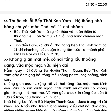
17:30 - 22:00
>> Thuộc chuỗi Bếp Thái Koh Yam - Hệ thống nhà
hàng chuyên món Thái với 11 chi nhánh
Bếp Thái Koh Yam là sự kết thừa và hoàn thiện từ
thương hiệu Koh Samui - Chuỗi nhà hàng chuyên món
Thái.
Tính đến T9/2023, chuỗi nhà hàng Bếp Thái Koh Yam có
11 chi nhánh tại các quận trung tâm của hai thành phố
lớn Hà Nội và Hồ Chí Minh.
>> Không gian mát mẻ, có hai tầng lầu thoáng
đãng, vừa mộc mạc vừa hiện đại
Nằm ngay mặt đường Bà Huyện Thanh Quan, Bếp Thái Koh
Yam gây ấn tượng bởi tông màu hồng pastel nhẹ nhàng, xinh
xắn.
Không gian 500m2 rộng rãi với hai tầng lầu, mộc mạc bình
yên. Vừa có sân vườn ngoài trời xanh mướt vừa có không
gian trong nhà mát mẻ. Vô vàn góc check-in sống ảo bên ô
cửa sổ tròn, cầu thang, khu vườn...
Nhà hàng Koh Yam Bà Huyện Thanh Quan được trang trí rất
khéo léo. Nhấn nhá trên tường những kiểu chữ nổi độc đáo,
những chiếc gương hiện đại và không thể thiếu những ánh đèn