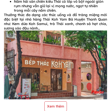
Nấm hải sản chiên kiểu Thái có lớp vỏ bột ngoài giòn
rụm nhưng vẫn giữ lại vị mọng nước, ngọt tự nhiên
trong mỗi cây nấm chiên.
Thưởng thức đa dạng các thức uống và đồ tráng miệng mới
đặc biệt tại nhà hàng Thái Koh Yam Bà Huyện Thanh Quan
như: Kem dừa Koh Samui, trà Thái xanh, chanh sả hạt chia,
sương sáo đậu nành…
Xem thêm