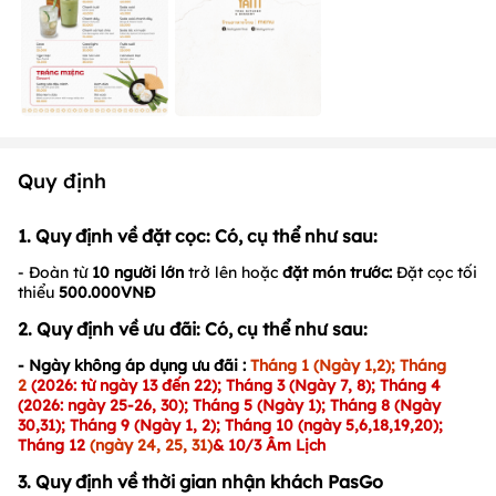
Quy định
1. Quy định về đặt cọc: Có, cụ thể như sau:
- Đoàn từ
10 người lớn
trở lên hoặc
đặt món trước:
Đặt cọc tối
thiểu
500.000VNĐ
2. Quy định về ưu đãi: Có, cụ thể như sau:
-
Ngày k
hông áp dụng ưu đãi
:
Tháng 1 (Ngày 1,2); Tháng
2
(
2026: từ ngày 13 đến 22
)
;
Tháng 3 (Ngày 7, 8); Tháng 4
(
2026: ngày 25-26, 30
); Tháng 5 (Ngày 1); Tháng 8 (Ngày
30,31); Tháng 9 (Ngày 1, 2); Tháng 10 (
ngày 5,6,
18
,
19,
20
);
Tháng 12
(ngày 24, 25, 31)
& 10/3 Âm Lịch
3. Quy định về thời gian nhận khách PasGo