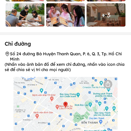
+ 3
Chỉ đường
Số 24 đường Bà Huyện Thanh Quan, P. 6, Q. 3, Tp. Hồ Chí
Minh
(Nhấn vào ảnh bản đồ để xem chỉ đường, nhấn vào icon chia
sẻ để chia sẻ vị trí cho mọi người)