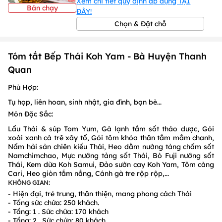
Xem chi tiết quy định áp dụng TẠI
Bán chạy
1
/
1
/
1
ĐÂY!
Chọn & Đặt chỗ
Tóm tắt Bếp Thái Koh Yam - Bà Huyện Thanh
Quan
Phù Hợp:
Tụ họp, liên hoan, sinh nhật, gia đình, bạn bè...
Món Đặc Sắc:
Lẩu Thái & súp Tom Yum, Gà lạnh tắm sốt thảo dược, Gỏi
xoài xanh cá trê xây tổ, Gỏi tôm khỏa thân tắm mắm chanh,
Nấm hải sản chiên kiểu Thái, Heo dằm nướng tảng chấm sốt
Namchimchao, Mực nướng tảng sốt Thái, Bò Fuji nướng sốt
Thái, Kem dừa Koh Samui, Đảo sườn cay Koh Yam, Tôm càng
Cari, Heo giòn tắm nắng, Cánh gà tre rộp rộp,...
KHÔNG GIAN:
- Hiện đại, trẻ trung, thân thiện, mang phong cách Thái
- Tổng sức chứa: 250 khách.
- Tầng: 1 . Sức chứa: 170 khách
- Tầng: 2 . Sức chứa: 80 khách