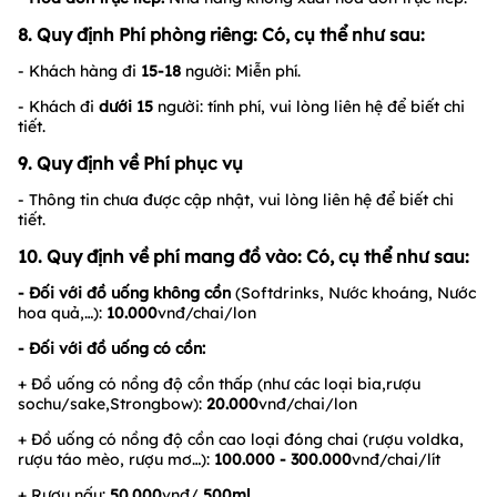
8. Quy định Phí phòng riêng: Có, cụ thể như sau:
- Khách hàng đi
15-18
người: Miễn phí.
- Khách đi
dưới
15
người: tính phí, vui lòng liên hệ để biết chi
tiết.
9. Quy định về Phí phục vụ
- Thông tin chưa được cập nhật, vui lòng liên hệ để biết chi
tiết.
10. Quy định về phí mang đồ vào: Có, cụ thể như sau:
- Đối với đồ uống không cồn
(Softdrinks, Nước khoáng, Nước
hoa quả,…):
10.000
vnđ/chai/lon
- Đối với đồ uống có cồn:
+ Đồ uống có nồng độ cồn thấp (như các loại bia,rượu
sochu/sake,Strongbow):
20.000
vnđ/chai/lon
+ Đồ uống có nồng độ cồn cao loại đóng chai (rượu voldka,
rượu táo mèo, rượu mơ…):
100.000 - 300.000
vnđ/chai/lít
+ Rượu nấu:
50.000
vnđ/
500ml