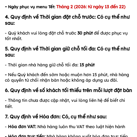
-
Tháng 2
(
2026:
từ ngày 13 đến 22
)
Ngày phục vụ menu Tết:
4. Quy định về Thời gian đặt chỗ trước:
Có cụ thể như
sau:
- Quý khách vui lòng đặt chỗ trước
3
0 phút
để được phục vụ
tốt nhất.
5. Quy định về Thời gian giữ chỗ tối đa: Có cụ thể như
sau:
- Thời gian nhà hàng giữ chỗ tối đa:
15
phút
-
Nếu Quý khách đến sớm hoặc muộn hơn 15 phút, nhà hàng
có quyền từ chối nhận bàn hoặc không áp dụng ưu đãi.
6. Quy định về số khách tối thiểu trên mỗi lượt đặt bàn
- Thông tin chưa được cập nhật, vui lòng liên hệ để biết chi
tiết.
7. Quy định về Hóa đơn: Có, cụ thể như sau:
-
Hóa đơn VAT:
Nhà hàng luôn thu VAT theo luật hiện hành
- Hóa đơn trực tiếp:
Nhà hàng không xuất hóa đơn trực tiếp.