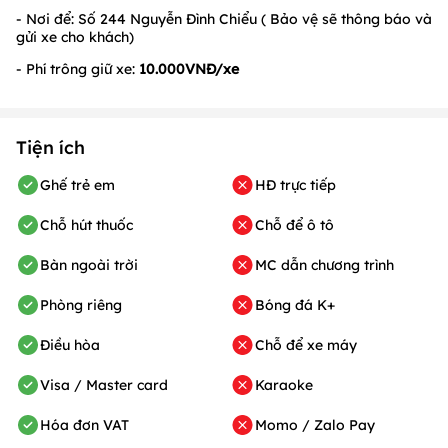
- Nơi để: Số 244 Nguyễn Đình Chiểu ( Bảo vệ sẽ thông báo và
gửi xe cho khách)
- Phí trông giữ xe:
10.000VNĐ/xe
Tiện ích
Ghế trẻ em
HĐ trực tiếp
Chỗ hút thuốc
Chỗ để ô tô
Bàn ngoài trời
MC dẫn chương trình
Phòng riêng
Bóng đá K+
Điều hòa
Chỗ để xe máy
Visa / Master card
Karaoke
Hóa đơn VAT
Momo / Zalo Pay