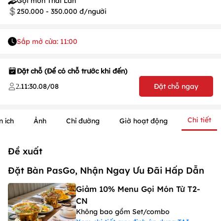
Gọi món Thái Lan
250.000 - 350.000 đ/người
Sắp mở cửa: 11:00
Đặt chỗ (Để có chỗ trước khi đến)
.
11:30
.
08/08
Đặt chỗ ngay
2
Chi tiết
n ích
Ảnh
Chỉ đường
Giờ hoạt động
Đề xuất
Đặt Bàn PasGo, Nhận Ngay Ưu Đãi Hấp Dẫn
Giảm 10% Menu Gọi Món Từ T2-
CN
Không bao gồm Set/combo