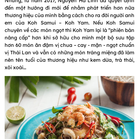
Nhưng, từ năm 2017, Nguyễn Hà Linh đã quyết định
đến một hướng đi mới để nhằm phát triển hơn nữa
thương hiệu của mình bằng cách cho ra đời người anh
em của Koh Samui – Koh Yam. Nếu Koh Samui
chuyên về các món ngọt thì Koh Yam lại là “phiên bản
nâng cấp” hơn khi sở hữu cho mình một bộ sưu tập
hơn 60 món ăn đậm vị chua – cay - mặn - ngọt chuẩn
vị Thái Lan và vẫn có những món tráng miệng đã làm
nên tên tuổi của thương hiệu như kem dừa, trà thái,
xôi xoài…