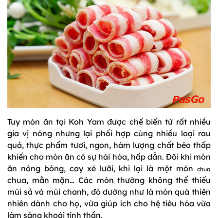
Tuy món ăn tại Koh Yam được chế biến từ rất nhiều
gia vị nóng nhưng lại phối hợp cùng nhiều loại rau
quả, thực phẩm tươi, ngon, hàm lượng chất béo thấp
khiến cho món ăn có sự hài hòa, hấp dẫn. Đôi khi món
ăn nóng bỏng, cay xé lưỡi, khi lại là một món
chua
chua, mằn mặn… Các món thường không thể thiếu
mùi sả và mùi chanh, đó dường như là món quà thiên
nhiên dành cho họ, vừa giúp ích cho hệ tiêu hóa vừa
làm sảng khoái tinh thần.