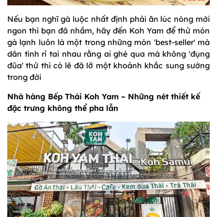
Nếu bạn nghĩ gà luộc nhất định phải ăn lúc nóng mới
ngon thì bạn đã nhầm, hãy đến Koh Yam để thử món
gà lạnh luôn là một trong những món 'best-seller' mà
dân tình rỉ tai nhau rằng ai ghé qua mà không 'đụng
đũa' thử thì có lẽ đã lỡ một khoảnh khắc sung sướng
trong đời
Nhà hàng Bếp Thái Koh Yam – Những nét thiết kế
đặc trưng không thể pha lẫn