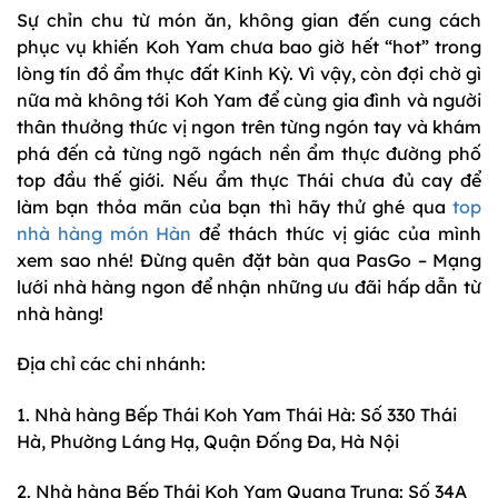
Sự chỉn chu từ món ăn, không gian đến cung cách
phục vụ khiến Koh Yam chưa bao giờ hết “hot” trong
lòng tín đồ ẩm thực đất Kinh Kỳ. Vì vậy, còn đợi chờ gì
nữa mà không tới Koh Yam để cùng gia đình và người
thân thưởng thức vị ngon trên từng ngón tay và khám
phá đến cả từng ngõ ngách nền ẩm thực đường phố
top đầu thế giới. Nếu ẩm thực Thái chưa đủ cay để
làm bạn thỏa mãn của bạn thì hãy thử ghé qua
top
nhà hàng món Hàn
để thách thức vị giác của mình
xem sao nhé! Đừng quên đặt bàn qua PasGo – Mạng
lưới nhà hàng ngon để nhận những ưu đãi hấp dẫn từ
nhà hàng!
Địa chỉ các chi nhánh:
1. Nhà hàng Bếp Thái Koh Yam Thái Hà: Số 330 Thái
Hà, Phường Láng Hạ, Quận Đống Đa, Hà Nội
2. Nhà hàng Bếp Thái Koh Yam Quang Trung: Số 34A