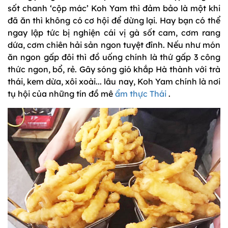
sốt chanh ‘cộp mác’ Koh Yam thì đảm bảo là một khi
đã ăn thì không có cơ hội để dừng lại. Hay bạn có thể
ngay lập tức bị nghiện cái vị gà sốt cam, cơm rang
dứa, cơm chiên hải sản ngon tuyệt đỉnh. Nếu như món
ăn ngon gấp đôi thì đồ uống chính là thứ gấp 3 công
thức ngon, bổ, rẻ. Gây sóng gió khắp Hà thành với trà
thái, kem dừa, xôi xoài... lâu nay, Koh Yam chính là nơi
tụ hội của những tín đồ mê
ẩm thực Thái
.