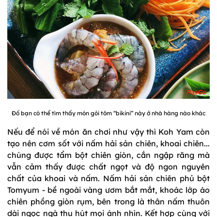
Đố bạn có thể tìm thấy món gỏi tôm “bikini” này ở nhà hàng nào khác
Nếu để nói về món ăn chơi như vậy thì Koh Yam còn
tạo nên cơm sốt với nấm hải sản chiên, khoai chiên...
chúng được tẩm bột chiên giòn, cắn ngập răng mà
vẫn cảm thấy được chất ngọt và độ ngon nguyên
chất của khoai và nấm. Nấm hải sản chiên phủ bột
Tomyum - bề ngoài vàng ươm bắt mắt, khoác lớp áo
chiên phồng giòn rụm, bên trong là thân nấm thuôn
dài ngọc ngà thu hút mọi ánh nhìn. Kết hợp cùng với