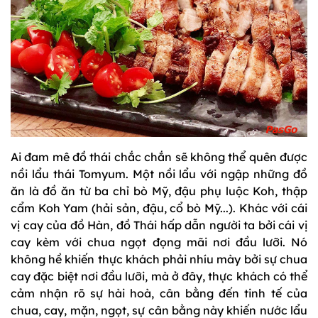
Ai đam mê đồ thái chắc chắn sẽ không thể quên được
nồi lẩu thái Tomyum. Một nồi lẩu với ngập những đồ
ăn là đồ ăn từ ba chỉ bò Mỹ, đậu phụ luộc Koh, thập
cẩm Koh Yam (hải sản, đậu, cổ bò Mỹ...). Khác với cái
vị cay của đồ Hàn, đồ Thái hấp dẫn người ta bởi cái vị
cay kèm với chua ngọt đọng mãi nơi đầu lưỡi. Nó
không hề khiến thực khách phải nhíu mày bởi sự chua
cay đặc biệt nơi đầu lưỡi, mà ở đây, thực khách có thể
cảm nhận rõ sự hài hoà, cân bằng đến tinh tế của
chua, cay, mặn, ngọt, sự cân bằng này khiến nước lẩu