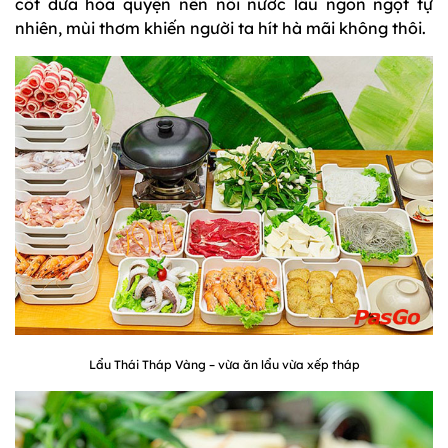
cốt dừa hòa quyện nên nồi nước lẩu ngon ngọt tự
nhiên, mùi thơm khiến người ta hít hà mãi không thôi.
Lẩu Thái Tháp Vàng – vừa ăn lẩu vừa xếp tháp