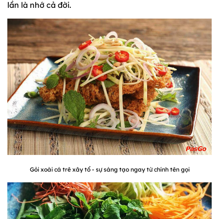
lần là nhớ cả đời.
Gỏi xoài cá trê xây tổ - sự sáng tạo ngay từ chính tên gọi