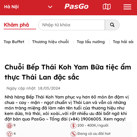
Khám phá
Top Buffet
Thương hiệu chuỗi
Top lẩu nướng
Top hải sản
Chuỗi Bếp Thái Koh Yam Bữa tiệc ẩm
thực Thái Lan đặc sắc
Ngày cập nhật:
18/03/2024
Nhà hàng Bếp Thái Koh Yam phục vụ hơn 60 món ăn đậm vị
chua – cay - mặn - ngọt chuẩn vị Thái Lan và vẫn có những
món tráng miệng đã làm nên tên tuổi của thương hiệu như
kem dừa, trà thái, xôi xoài…với rất nhiều ưu đãi bất ngờ khi
đặt bàn qua PasGo – Tổng đài (+84) 19006005. Xem ngay!
9
200 - 400K/người
4
Đang có ưu đãi hot