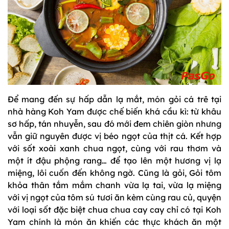
Để mang đến sự hấp dẫn lạ mắt, món gỏi cá trê tại
nhà hàng Koh Yam được chế biến khá cầu kì: từ khâu
sơ hấp, tán nhuyễn, sau đó mới đem chiên giòn nhưng
vẫn giữ nguyên được vị béo ngọt của thịt cá. Kết hợp
với sốt xoài xanh chua ngọt, cùng với rau thơm và
một ít đậu phộng rang… để tạo lên một hương vị lạ
miệng, lôi cuốn đến không ngờ. Cũng là gỏi, Gỏi tôm
khỏa thân tắm mắm chanh vừa lạ tai, vừa lạ miệng
với vị ngọt của tôm sú tươi ăn kèm cùng rau củ, quyện
với loại sốt đặc biệt chua chua cay cay chỉ có tại Koh
Yam chính là món ăn khiến các thực khách ăn một