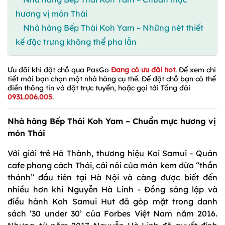
hương vị món Thái
Nhà hàng Bếp Thái Koh Yam – Những nét thiết
kế đặc trưng không thể pha lẫn
Ưu đãi khi đặt chỗ qua PasGo
Đang có ưu đãi hot
. Để xem chi
tiết mời bạn chọn một nhà hàng cụ thể. Để đặt chỗ bạn có thể
điền thông tin và đặt trực tuyến, hoặc gọi tới Tổng đài
0931.006.005
.
Nhà hàng Bếp Thái Koh Yam – Chuẩn mực hương vị
món Thái
Với giới trẻ Hà Thành, thương hiệu Koi Samui - Quán
cafe phong cách Thái, cái nôi của món kem dừa “thần
thánh” đầu tiên tại Hà Nội và càng được biết đến
nhiều hơn khi Nguyễn Hà Linh - Đồng sáng lập và
điều hành Koh Samui Hut đã góp mặt trong danh
sách ‘30 under 30’ của Forbes Việt Nam năm 2016.