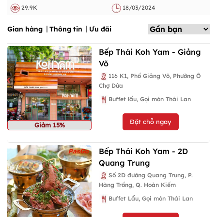
29.9K
18/03/2024
Gian hàng
Thông tin
Ưu đãi
Bếp Thái Koh Yam - Giảng
Võ
116 K1, Phố Giảng Võ, Phường Ô
Chợ Dừa
Buffet lẩu, Gọi món Thái Lan
Đặt chỗ ngay
Giảm 15%
Bếp Thái Koh Yam - 2D
Quang Trung
Số 2D đường Quang Trung, P.
Hàng Trống, Q. Hoàn Kiếm
Buffet Lẩu, Gọi món Thái Lan