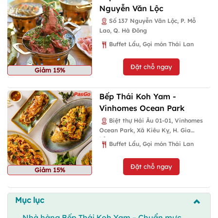
Nguyễn Văn Lộc
Số 137 Nguyễn Văn Lộc, P. Mỗ
Lao, Q. Hà Đông
Buffet Lẩu, Gọi món Thái Lan
Đặt chỗ ngay
Giảm 15%
Bếp Thái Koh Yam -
Vinhomes Ocean Park
Biệt thự Hải Âu 01-01, Vinhomes
Ocean Park, Xã Kiêu Kỵ, H. Gia
Lâm
Buffet Lẩu, Gọi món Thái Lan
Đặt chỗ ngay
Giảm 15%
Mục lục
Nhà hàng Bếp Thái Koh Yam – Chuẩn mực