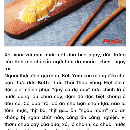
Xôi xoài với mùi nước cốt dừa béo ngậy, đặc trưng
của Koh mà chỉ cần ngửi thôi đã muốn "chén" ngay
rồi
Ngoài thực đơn gọi món, Koh Yam còn mang đến cho
bạn thực đơn Buffet Lẩu Thái Tháp Vàng. Một điểm
đặc biệt chinh phục “quý cô dạ dày” nữa chính là ở
nước dùng lẩu chua cay, đậm đà đặc biệt không ở
đâu có. Có quá trời đồ ăn cho bạn chọn lựa: nào là
tôm, mực, thịt bò, thịt gà... ăn “ngập mồm” mà ăn
không bị ngán chút nào, càng ăn càng nghiện. Vị
thơm chua cay của dứa, xả, lá chanh, cà chua, nước