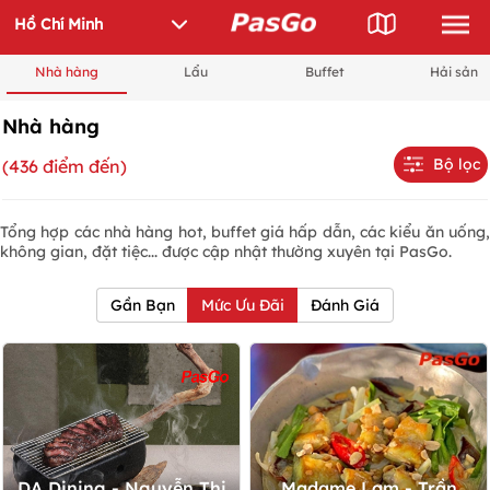
Nhà hàng
Lẩu
Buffet
Hải sản
Nhà hàng
Bộ lọc
(436 điểm đến)
Tổng hợp các nhà hàng hot, buffet giá hấp dẫn, các kiểu ăn uống,
không gian, đặt tiệc... được cập nhật thường xuyên tại PasGo.
Gần Bạn
Mức Ưu Đãi
Đánh Giá
DẠ Dining - Nguyễn Thị
Madame Lam - Trần