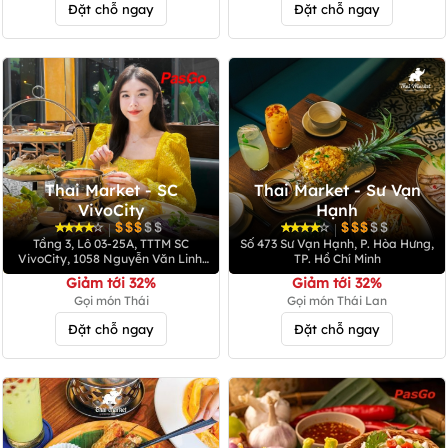
Đặt chỗ ngay
Đặt chỗ ngay
Thai Market - SC
Thai Market - Sư Vạn
VivoCity
Hạnh
|
|
Tầng 3, Lô 03-25A, TTTM SC
Số 473 Sư Vạn Hạnh, P. Hòa Hưng,
VivoCity, 1058 Nguyễn Văn Linh,
TP. Hồ Chí Minh
Phường Tân Hưng
Giảm tới 32%
Giảm tới 32%
Gọi món Thái
Gọi món Thái Lan
Đặt chỗ ngay
Đặt chỗ ngay