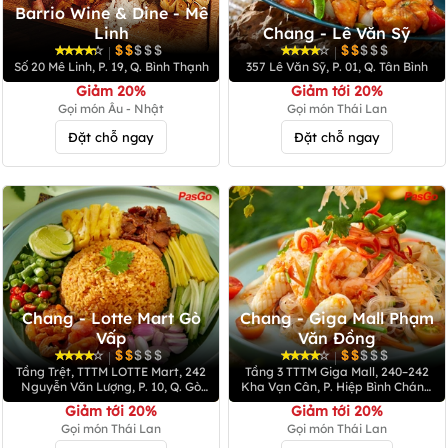
Barrio Wine & Dine - Mê
Linh
Chang - Lê Văn Sỹ
|
|
Số 20 Mê Linh, P. 19, Q. Bình Thạnh
357 Lê Văn Sỹ, P. 01, Q. Tân Bình
Giảm 20%
Giảm tới 20%
Gọi món Âu - Nhật
Gọi món Thái Lan
Đặt chỗ ngay
Đặt chỗ ngay
Chang - Lotte Mart Gò
Chang - Giga Mall Phạm
Vấp
Văn Đồng
|
|
Tầng Trệt, TTTM LOTTE Mart, 242
Tầng 3 TTTM Giga Mall, 240–242
Nguyễn Văn Lượng, P. 10, Q. Gò
Kha Vạn Cân, P. Hiệp Bình Chánh,
Vấp
Q. Thủ Đức
Giảm tới 20%
Giảm tới 20%
Gọi món Thái Lan
Gọi món Thái Lan