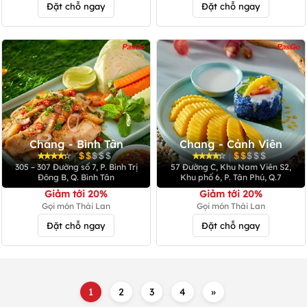
Đặt chỗ ngay
Đặt chỗ ngay
Chang - Bình Tân
Chang - Cảnh Viên
|
|
305 – 307 Đường số 7, P. Bình Trị
57 Đường C, Khu Nam Viên S2,
Đông B, Q. Bình Tân
Khu phố 6, P. Tân Phú, Q.7
Giảm tới 20%
Giảm tới 20%
Gọi món Thái Lan
Gọi món Thái Lan
Đặt chỗ ngay
Đặt chỗ ngay
1
2
3
4
»