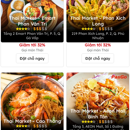
Thai Market - Emart
Thai Market - Phan Xích
Phan Văn Trị
Long
|
|
Tầng 2 Emart Phan Văn Trị, P. 5, Q.
219 Phan Xích Long, P. 2, Q. Phú
Gò Vấp
Nhuận
Giảm tới 32%
Giảm tới 32%
Gọi món Thái
Gọi món Thái
Đặt chỗ ngay
Đặt chỗ ngay
Thai Market - Aeon Mall
Bình Tân
Thai Market - Cao Thắng
|
|
Tầng 3, AEON Mall, Số 1 Đường