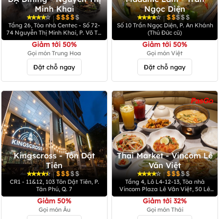
Minh Khai
Ngọc Diện
|
|
Tầng 26, Tòa nhà Centec - Số 72-
Số 10 Trần Ngọc Diện, P. An Khánh
74 Nguyễn Thị Minh Khai, P. Võ Thị
(Thủ Đức cũ)
Sáu, Q.3
Giảm tới 50%
Giảm tới 50%
Gọi món Trung Hoa
Gọi món Việt
Đặt chỗ ngay
Đặt chỗ ngay
Kingscross - Tôn Dật
Thai Market - Vincom Lê
Tiên
Văn Việt
|
|
CR1 - 11&12, 103 Tôn Dật Tiên, P.
Tầng 4, Lô L4-12-13, Tòa nhà
Tân Phú, Q. 7
Vincom Plaza Lê Văn Việt, 50 Lê
Văn Việt, P. Tăng Nhơn Phú
Giảm 50%
Giảm tới 32%
Gọi món Âu
Gọi món Thái