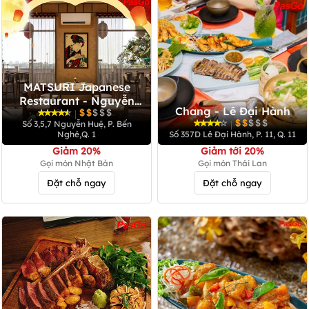
MATSURI Japanese
Restaurant - Nguyễn
Chang - Lê Đại Hành
Huệ
|
|
Số 3,5,7 Nguyễn Huệ, P. Bến
Nghé,Q. 1
Số 357D Lê Đại Hành, P. 11, Q. 11
Giảm 20%
Giảm tới 20%
Gọi món Nhật Bản
Gọi món Thái Lan
Đặt chỗ ngay
Đặt chỗ ngay