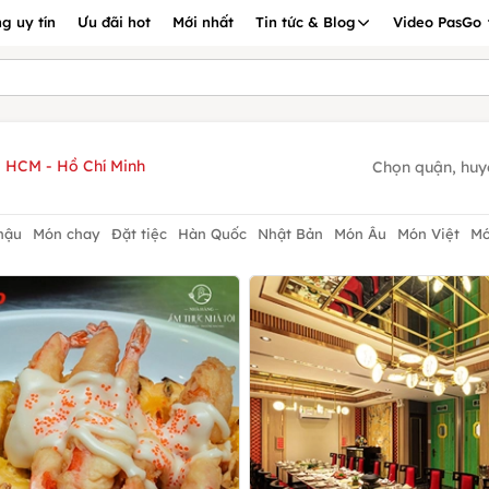
g uy tín
Ưu đãi hot
Mới nhất
Tin tức & Blog
Video PasGo
 HCM - Hồ Chí Minh
Chọn quận, huy
hậu
Món chay
Đặt tiệc
Hàn Quốc
Nhật Bản
Món Âu
Món Việt
Mó