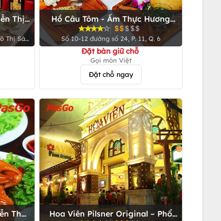
ễn Thị
Hồ Câu Tôm - Ẩm Thực Hương
Quê - Đường số 24
õ Thị Sáu,
Số 10-12 đường số 24, P. 11, Q. 6
Đặt bàn giữ chỗ
Gọi món Việt
Đặt chỗ ngay
ễn Thái
Hoa Viên Pilsner Original – Phổ