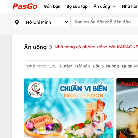
Gần bạn
Bộ sưu tập
Ăn uống
Nhà hàn
Ăn uống
Nhà hàng có phòng riêng hát KARAOKE
Nhà hàng
Lẩu
Buffet
Hải sản
Lẩu & Nướng
Quán N