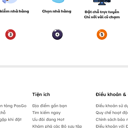
Tiện ích
Điều khoản & 
ền tảng PasGo
Địa điểm gần bạn
Điều khoản sử d
chỗ
Tìm kiếm ngay
Quy chế hoạt đ
gặp khi đặt
Ưu đãi đang Hot
Chính sách bảo 
Khám phá các Bộ sưu tập
Điều khoản với Đ