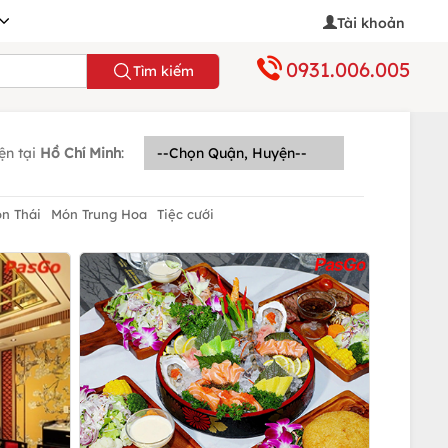
Tài khoản
0931.006.005
Tìm kiếm
ện tại
Hồ Chí Minh
:
n Thái
Món Trung Hoa
Tiệc cưới