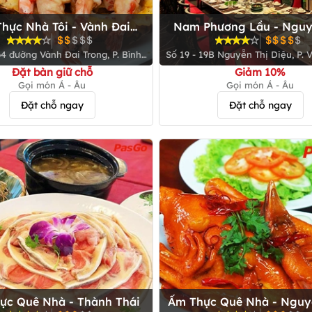
hực Nhà Tôi - Vành Đai
Nam Phương Lầu - Nguy
Trong
Diệu
 P. Bình
Số 19 - 19B Nguyễn Thị Diệu, P. V
Trị Đông B, Q. Bình Tân
Q. 3
Đặt bàn giữ chỗ
Giảm 10%
Gọi món Á - Âu
Gọi món Á - Âu
Đặt chỗ ngay
Đặt chỗ ngay
ực Quê Nhà - Thành Thái
Ẩm Thực Quê Nhà - Nguy