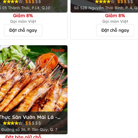
Bình
 05 Thành Thái, P.14, Q.10
Số 52B Nguyễn Thái Bình, P. 4, Q
Giảm 8%
Giảm 8%
Gọi món Việt
Gọi món Việt
Đặt chỗ ngay
Đặt chỗ ngay
hực Sân Vườn Mái Lá -
Đường số 36
 Đường số 36, P. Tân Quy, Q. 7
Đặt bàn giữ chỗ