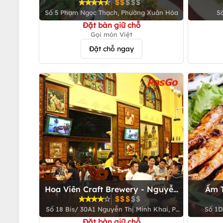
Số 5 Phạm Ngọc Thạch, Phường Xuân Hòa
Số
Đặt bàn giữ chỗ
Gọi món Việt
Đặt chỗ ngay
Hoa Viên Craft Brewery - Nguyễn
Ẩm T
Thị Minh Khai
Số 18 Bis/ 30A1 Nguyễn Thị Minh Khai, P.
Số 1D
Đa Kao, Q. 1
Đặt bàn giữ chỗ