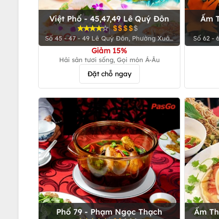
Việt Phố - 45,47,49 Lê Quý Đôn
Ẩm T
Số 45 - 47 - 49 Lê Quý Đôn, Phường Xuân
Số 62 - 64 đường Vành Đai Trong,
Hòa (Quận 3 cũ)
Giảm 15%
Hải sản tươi sống, Gọi món Á-Âu
Đặt chỗ ngay
Phố 79 - Phạm Ngọc Thạch
Ẩm Th