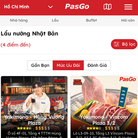
Nhà hàng
Lẩu
Buffet
Hải sản
Lẩu nướng Nhật Bản
Bộ lọc
(4 điểm đến)
Gần Bạn
Mức Ưu Đãi
Đánh Giá
Yakimono - Hùng Vương
Yakimono - Vincom
Plaza
Plaza 3/2
|
|
Ô số 4F-01, Tầng 4 TTTM Hùng
Lô L3-09-10, Tầng L3 Vincom Plaza
Vương Plaza, 126 Hồng Bàng, P.
3/2, Số 3-3C đường 3/2, P. Vườn