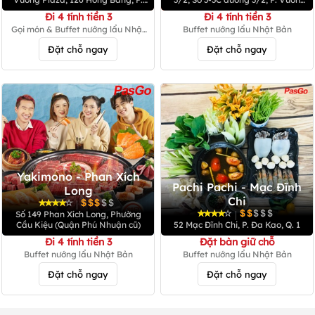
Chợ Lớn (Quận 5 cũ)
Lài
Đi 4 tính tiền 3
Đi 4 tính tiền 3
Gọi món & Buffet nướng lẩu Nhật
Buffet nướng lẩu Nhật Bản
Bản
Đặt chỗ ngay
Đặt chỗ ngay
Yakimono - Phan Xích
Pachi Pachi - Mạc Đĩnh
Long
Chi
|
|
Số 149 Phan Xích Long, Phường
Cầu Kiệu (Quận Phú Nhuận cũ)
52 Mạc Đĩnh Chi, P. Đa Kao, Q. 1
Đi 4 tính tiền 3
Đặt bàn giữ chỗ
Buffet nướng lẩu Nhật Bản
Buffet nướng lẩu Nhật Bản
Đặt chỗ ngay
Đặt chỗ ngay