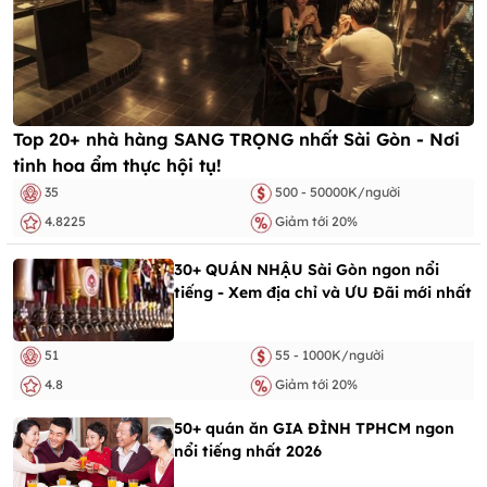
Top 20+ nhà hàng SANG TRỌNG nhất Sài Gòn - Nơi
tinh hoa ẩm thực hội tụ!
35
500 - 50000K/người
4.8225
Giảm tới 20%
30+ QUÁN NHẬU Sài Gòn ngon nổi
tiếng - Xem địa chỉ và ƯU Đãi mới nhất
51
55 - 1000K/người
4.8
Giảm tới 20%
50+ quán ăn GIA ĐÌNH TPHCM ngon
nổi tiếng nhất 2026