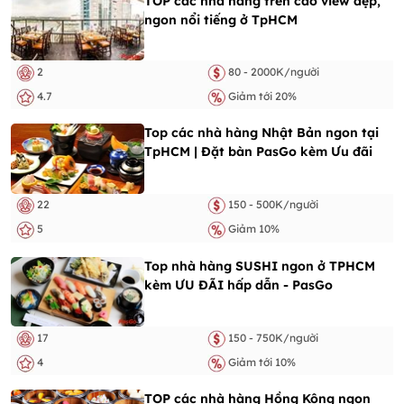
TOP các nhà hàng trên cao view đẹp,
ngon nổi tiếng ở TpHCM
2
80 - 2000K/người
4.7
Giảm tới 20%
Top các nhà hàng Nhật Bản ngon tại
TpHCM | Đặt bàn PasGo kèm Ưu đãi
22
150 - 500K/người
5
Giảm 10%
Top nhà hàng SUSHI ngon ở TPHCM
kèm ƯU ĐÃI hấp dẫn - PasGo
17
150 - 750K/người
4
Giảm tới 10%
TOP các nhà hàng Hồng Kông ngon