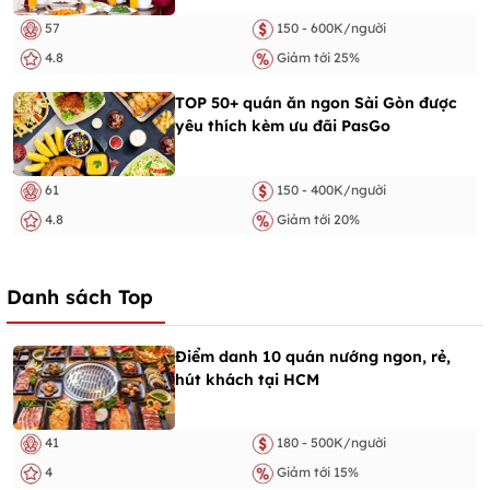
57
150 - 600K/người
4.8
Giảm tới 25%
TOP 50+ quán ăn ngon Sài Gòn được
yêu thích kèm ưu đãi PasGo
61
150 - 400K/người
4.8
Giảm tới 20%
Danh sách Top
Điểm danh 10 quán nướng ngon, rẻ,
hút khách tại HCM
41
180 - 500K/người
4
Giảm tới 15%