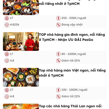
nổi tiếng nhất ở TpHCM
17
250 - 500K/người
4.8256
Đang cập nhật
TOP nhà hàng gia đình ngon, nổi tiếng
ở TpHCM - Nhận ƯU ĐÃI PasGo
17
80 - 1000K/người
4.8
Giảm tới 25%
Top nhà hàng món Việt ngon, nổi tiếng
nhất ở TpHCM
27
100 - 1000K/người
4.8
Giảm tới 22%
Top các nhà hàng Thái Lan ngon nổi