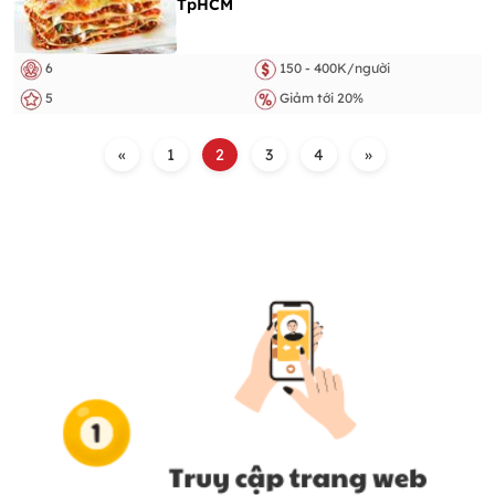
TpHCM
6
150 - 400K/người
5
Giảm tới 20%
«
1
2
3
4
»