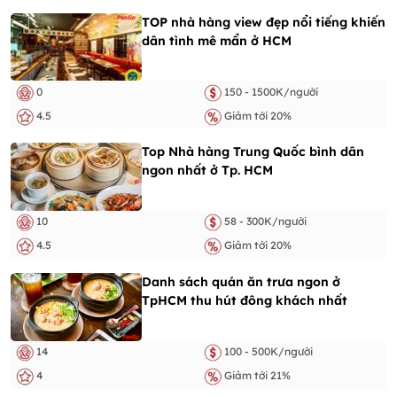
TOP nhà hàng view đẹp nổi tiếng khiến
dân tình mê mẩn ở HCM
0
150 - 1500K/người
4.5
Giảm tới 20%
Top Nhà hàng Trung Quốc bình dân
ngon nhất ở Tp. HCM
10
58 - 300K/người
4.5
Giảm tới 20%
Danh sách quán ăn trưa ngon ở
TpHCM thu hút đông khách nhất
14
100 - 500K/người
4
Giảm tới 21%