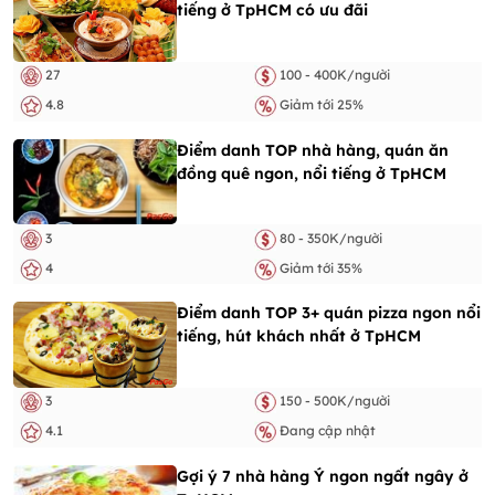
tiếng ở TpHCM có ưu đãi
27
100 - 400K/người
4.8
Giảm tới 25%
Điểm danh TOP nhà hàng, quán ăn
đồng quê ngon, nổi tiếng ở TpHCM
3
80 - 350K/người
4
Giảm tới 35%
Điểm danh TOP 3+ quán pizza ngon nổi
tiếng, hút khách nhất ở TpHCM
3
150 - 500K/người
4.1
Đang cập nhật
Gợi ý 7 nhà hàng Ý ngon ngất ngây ở