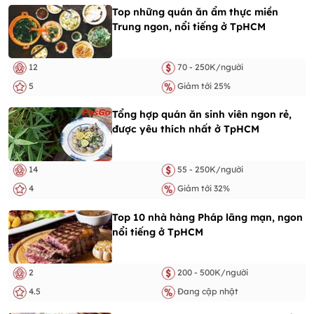
Top những quán ăn ẩm thực miền
Trung ngon, nổi tiếng ở TpHCM
12
70 - 250K/người
5
Giảm tới 25%
Tổng hợp quán ăn sinh viên ngon rẻ,
được yêu thích nhất ở TpHCM
14
55 - 250K/người
4
Giảm tới 32%
Top 10 nhà hàng Pháp lãng mạn, ngon
nổi tiếng ở TpHCM
2
200 - 500K/người
4.5
Đang cập nhật