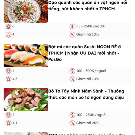
Dạo quanh các quán ăn vặt ngon nổi
tiếng, hút khách nhất ở TPHCM
6
55 - 250K/người
4
Giảm tới 10%
Bật mí các quán Sushi NGON RẺ ở
TPHCM | Nhận ƯU ĐÃI mới nhất -
PasGo
4
100 - 300K/người
4.3
Giảm tới 10%
Bò Tơ Tây Ninh Năm Sánh - Thưởng
thức các món bò tơ ngon đúng điệu
2
100 - 250K/người
4.1
Giảm tới 20%