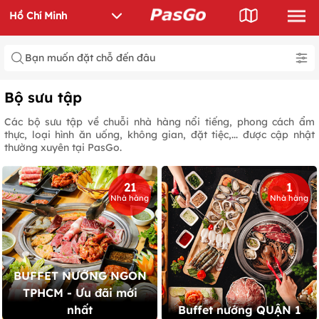
Bạn muốn đặt chỗ đến đâu
Bộ sưu tập
Các bộ sưu tập về chuỗi nhà hàng nổi tiếng, phong cách ẩm
thực, loại hình ăn uống, không gian, đặt tiệc,... được cập nhật
thường xuyên tại PasGo.
21
1
Nhà hàng
Nhà hàng
BUFFET NƯỚNG NGON
TPHCM - Ưu đãi mới
nhất
Buffet nướng QUẬN 1