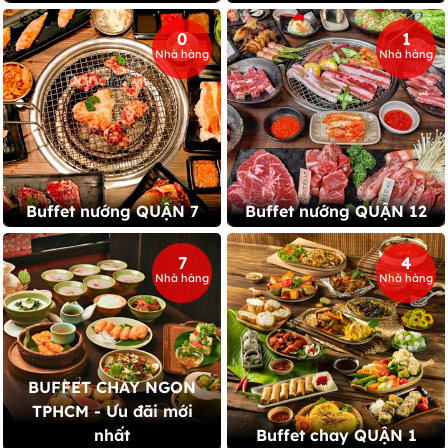
0
1
Nhà hàng
Nhà hàng
Buffet nướng QUẬN 7
Buffet nướng QUẬN 12
7
4
Nhà hàng
Nhà hàng
BUFFET CHAY NGON
TPHCM - Ưu đãi mới
nhất
Buffet chay QUẬN 1