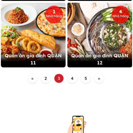
1
4
Nhà hàng
Nhà hàng
Quán ăn gia đình QUẬN
Quán ăn gia đình QUẬN
11
12
«
2
3
4
5
»