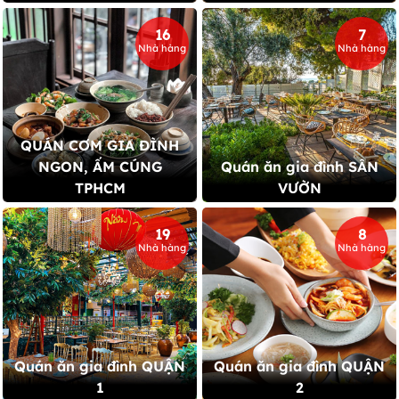
16
7
Nhà hàng
Nhà hàng
QUÁN CƠM GIA ĐÌNH
NGON, ẤM CÚNG
Quán ăn gia đình SÂN
TPHCM
VƯỜN
19
8
Nhà hàng
Nhà hàng
Quán ăn gia đình QUẬN
Quán ăn gia đình QUẬN
1
2