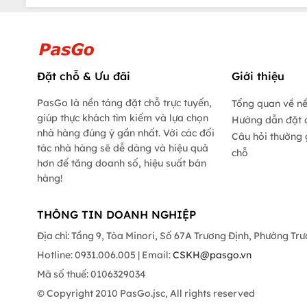
Đặt chỗ & Ưu đãi
Giới thiệu
PasGo là nền tảng đặt chỗ trực tuyến,
Tổng quan về n
giúp thực khách tìm kiếm và lựa chọn
Hướng dẫn đặt 
nhà hàng đúng ý gần nhất. Với các đối
Câu hỏi thường 
tác nhà hàng sẽ dễ dàng và hiệu quả
chỗ
hơn để tăng doanh số, hiệu suất bán
hàng!
THÔNG TIN DOANH NGHIỆP
Địa chỉ: Tầng 9, Tòa Minori, Số 67A Trương Định, Phường Tr
Hotline: 0931.006.005 | Email:
CSKH@pasgo.vn
Mã số thuế: 0106329034
© Copyright 2010 PasGo.jsc, All rights reserved