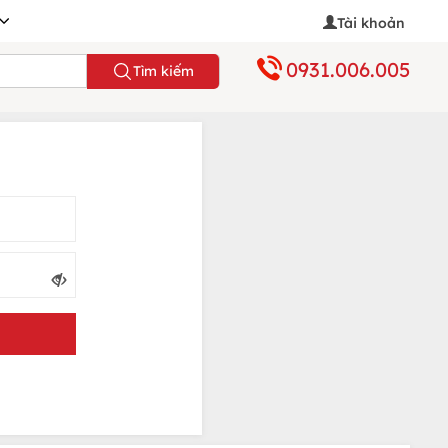
Tài khoản
0931.006.005
Tìm kiếm