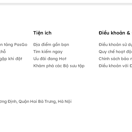
Tiện ích
Điều khoản & 
ền tảng PasGo
Địa điểm gần bạn
Điều khoản sử d
chỗ
Tìm kiếm ngay
Quy chế hoạt đ
gặp khi đặt
Ưu đãi đang Hot
Chính sách bảo 
Khám phá các Bộ sưu tập
Điều khoản với Đ
ương Định, Quận Hai Bà Trưng, Hà Nội