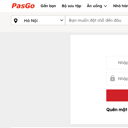
Gần bạn
Bộ sưu tập
Ăn uống
Nhà hàn