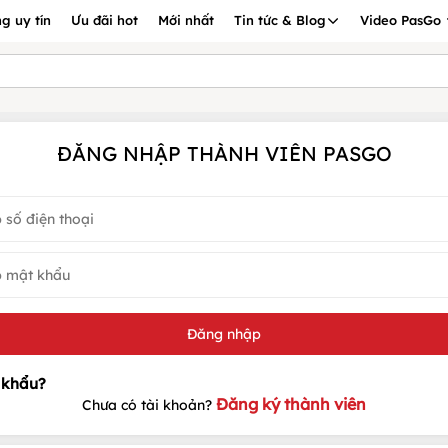
g uy tín
Ưu đãi hot
Mới nhất
Tin tức & Blog
Video PasGo
ĐĂNG NHẬP THÀNH VIÊN PASGO
Đăng ký thành viên
Chưa có tài khoản?