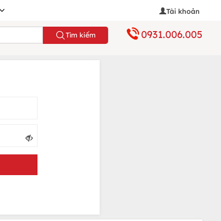
Tài khoản
0931.006.005
Tìm kiếm