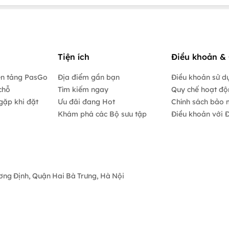
Tiện ích
Điều khoản & 
ền tảng PasGo
Địa điểm gần bạn
Điều khoản sử d
chỗ
Tìm kiếm ngay
Quy chế hoạt đ
gặp khi đặt
Ưu đãi đang Hot
Chính sách bảo 
Khám phá các Bộ sưu tập
Điều khoản với Đ
ương Định, Quận Hai Bà Trưng, Hà Nội