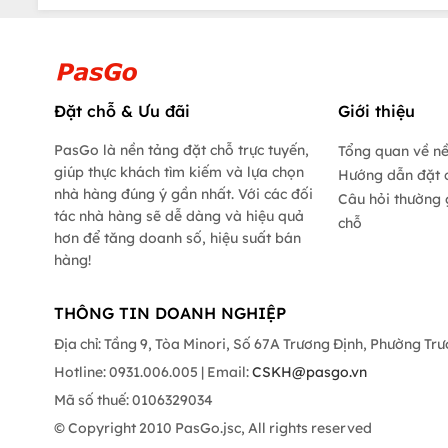
Đặt chỗ & Ưu đãi
Giới thiệu
PasGo là nền tảng đặt chỗ trực tuyến,
Tổng quan về n
giúp thực khách tìm kiếm và lựa chọn
Hướng dẫn đặt 
nhà hàng đúng ý gần nhất. Với các đối
Câu hỏi thường 
tác nhà hàng sẽ dễ dàng và hiệu quả
chỗ
hơn để tăng doanh số, hiệu suất bán
hàng!
THÔNG TIN DOANH NGHIỆP
Địa chỉ: Tầng 9, Tòa Minori, Số 67A Trương Định, Phường Tr
Hotline: 0931.006.005 | Email:
CSKH@pasgo.vn
Mã số thuế: 0106329034
© Copyright 2010 PasGo.jsc, All rights reserved