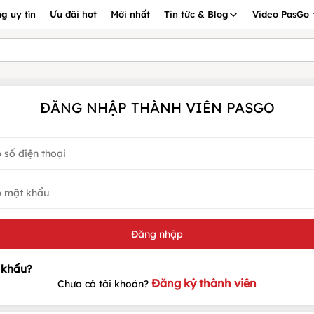
g uy tín
Ưu đãi hot
Mới nhất
Tin tức & Blog
Video PasGo
ĐĂNG NHẬP THÀNH VIÊN PASGO
Đăng ký thành viên
Chưa có tài khoản?