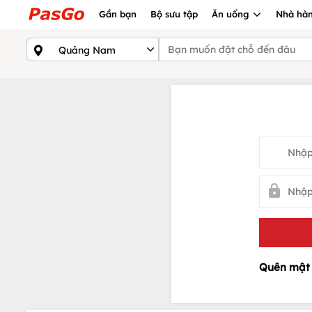
Gần bạn
Bộ sưu tập
Ăn uống
Nhà hàn