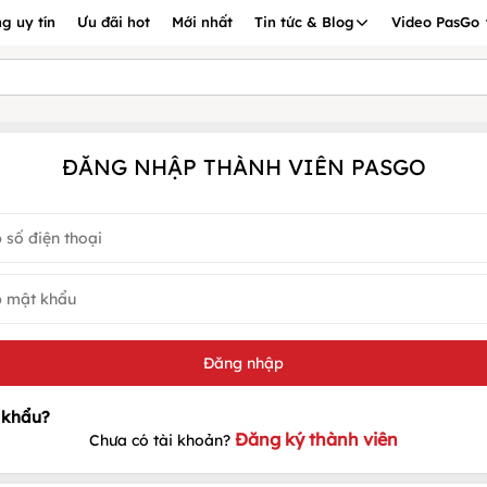
g uy tín
Ưu đãi hot
Mới nhất
Tin tức & Blog
Video PasGo
ĐĂNG NHẬP THÀNH VIÊN PASGO
Đăng ký thành viên
Chưa có tài khoản?