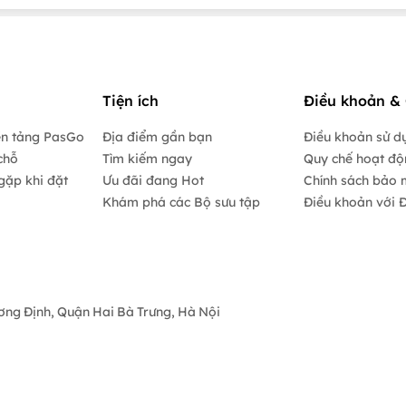
Tiện ích
Điều khoản & 
ền tảng PasGo
Địa điểm gần bạn
Điều khoản sử d
chỗ
Tìm kiếm ngay
Quy chế hoạt đ
gặp khi đặt
Ưu đãi đang Hot
Chính sách bảo 
Khám phá các Bộ sưu tập
Điều khoản với Đ
ương Định, Quận Hai Bà Trưng, Hà Nội