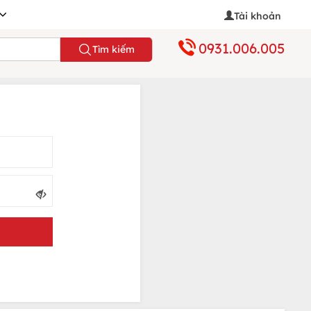
Tài khoản
0931.006.005
Tìm kiếm