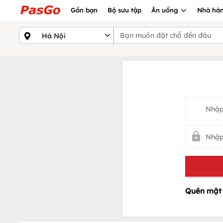
Gần bạn
Bộ sưu tập
Ăn uống
Nhà hàn