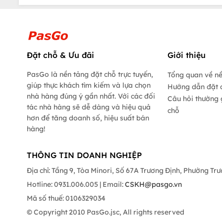
Đặt chỗ & Ưu đãi
Giới thiệu
PasGo là nền tảng đặt chỗ trực tuyến,
Tổng quan về n
giúp thực khách tìm kiếm và lựa chọn
Hướng dẫn đặt 
nhà hàng đúng ý gần nhất. Với các đối
Câu hỏi thường 
tác nhà hàng sẽ dễ dàng và hiệu quả
chỗ
hơn để tăng doanh số, hiệu suất bán
hàng!
THÔNG TIN DOANH NGHIỆP
Địa chỉ: Tầng 9, Tòa Minori, Số 67A Trương Định, Phường Tr
Hotline: 0931.006.005 | Email:
CSKH@pasgo.vn
Mã số thuế: 0106329034
© Copyright 2010 PasGo.jsc, All rights reserved