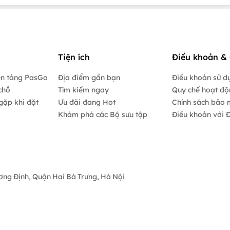
Tiện ích
Điều khoản & 
ền tảng PasGo
Địa điểm gần bạn
Điều khoản sử d
chỗ
Tìm kiếm ngay
Quy chế hoạt đ
gặp khi đặt
Ưu đãi đang Hot
Chính sách bảo 
Khám phá các Bộ sưu tập
Điều khoản với Đ
ương Định, Quận Hai Bà Trưng, Hà Nội