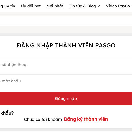
g uy tín
Ưu đãi hot
Mới nhất
Tin tức & Blog
Video PasGo
ĐĂNG NHẬP THÀNH VIÊN PASGO
Đăng ký thành viên
Chưa có tài khoản?