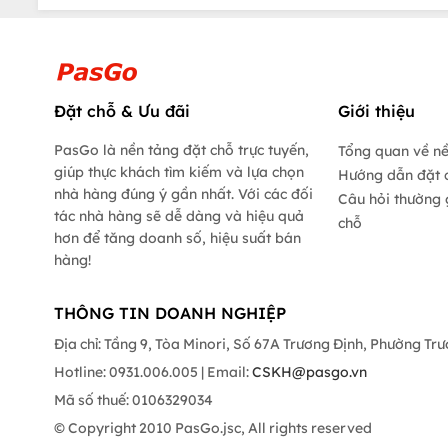
Đặt chỗ & Ưu đãi
Giới thiệu
PasGo là nền tảng đặt chỗ trực tuyến,
Tổng quan về n
giúp thực khách tìm kiếm và lựa chọn
Hướng dẫn đặt 
nhà hàng đúng ý gần nhất. Với các đối
Câu hỏi thường 
tác nhà hàng sẽ dễ dàng và hiệu quả
chỗ
hơn để tăng doanh số, hiệu suất bán
hàng!
THÔNG TIN DOANH NGHIỆP
Địa chỉ: Tầng 9, Tòa Minori, Số 67A Trương Định, Phường Tr
Hotline: 0931.006.005 | Email:
CSKH@pasgo.vn
Mã số thuế: 0106329034
© Copyright 2010 PasGo.jsc, All rights reserved