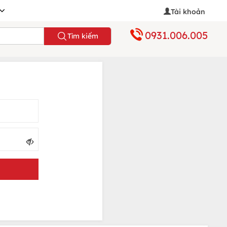
Tài khoản
0931.006.005
Tìm kiếm