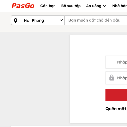
Gần bạn
Bộ sưu tập
Ăn uống
Nhà hàn