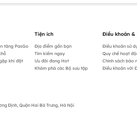
Tiện ích
Điều khoản & 
ền tảng PasGo
Địa điểm gần bạn
Điều khoản sử d
chỗ
Tìm kiếm ngay
Quy chế hoạt đ
gặp khi đặt
Ưu đãi đang Hot
Chính sách bảo 
Khám phá các Bộ sưu tập
Điều khoản với Đ
ương Định, Quận Hai Bà Trưng, Hà Nội