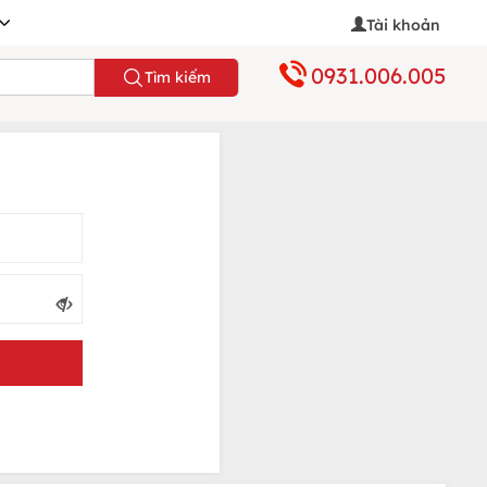
Tài khoản
0931.006.005
Tìm kiếm