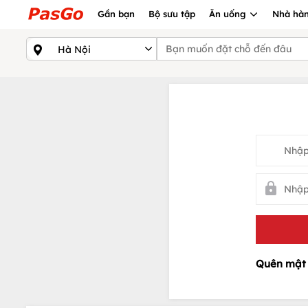
Gần bạn
Bộ sưu tập
Ăn uống
Nhà hàn