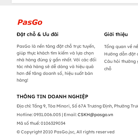
Đặt chỗ & Ưu đãi
Giới thiệu
PasGo là nền tảng đặt chỗ trực tuyến,
Tổng quan về n
giúp thực khách tìm kiếm và lựa chọn
Hướng dẫn đặt 
nhà hàng đúng ý gần nhất. Với các đối
Câu hỏi thường 
tác nhà hàng sẽ dễ dàng và hiệu quả
chỗ
hơn để tăng doanh số, hiệu suất bán
hàng!
THÔNG TIN DOANH NGHIỆP
Địa chỉ: Tầng 9, Tòa Minori, Số 67A Trương Định, Phường Tr
Hotline: 0931.006.005 | Email:
CSKH@pasgo.vn
Mã số thuế: 0106329034
© Copyright 2010 PasGo.jsc, All rights reserved