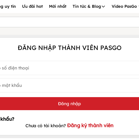
g uy tín
Ưu đãi hot
Mới nhất
Tin tức & Blog
Video PasGo
ĐĂNG NHẬP THÀNH VIÊN PASGO
Đăng ký thành viên
Chưa có tài khoản?