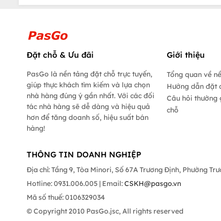
Đặt chỗ & Ưu đãi
Giới thiệu
PasGo là nền tảng đặt chỗ trực tuyến,
Tổng quan về n
giúp thực khách tìm kiếm và lựa chọn
Hướng dẫn đặt 
nhà hàng đúng ý gần nhất. Với các đối
Câu hỏi thường 
tác nhà hàng sẽ dễ dàng và hiệu quả
chỗ
hơn để tăng doanh số, hiệu suất bán
hàng!
THÔNG TIN DOANH NGHIỆP
Địa chỉ: Tầng 9, Tòa Minori, Số 67A Trương Định, Phường Tr
Hotline: 0931.006.005 | Email:
CSKH@pasgo.vn
Mã số thuế: 0106329034
© Copyright 2010 PasGo.jsc, All rights reserved