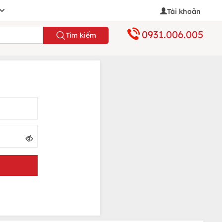
Tài khoản
0931.006.005
Tìm kiếm