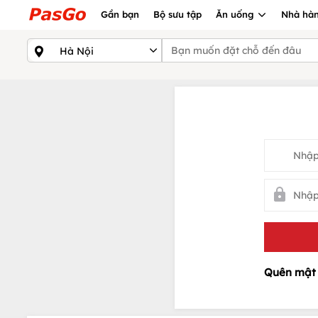
Gần bạn
Bộ sưu tập
Ăn uống
Nhà hàn