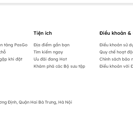
Tiện ích
Điều khoản & 
ền tảng PasGo
Địa điểm gần bạn
Điều khoản sử d
chỗ
Tìm kiếm ngay
Quy chế hoạt đ
gặp khi đặt
Ưu đãi đang Hot
Chính sách bảo 
Khám phá các Bộ sưu tập
Điều khoản với Đ
ương Định, Quận Hai Bà Trưng, Hà Nội