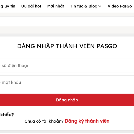
g uy tín
Ưu đãi hot
Mới nhất
Tin tức & Blog
Video PasGo
ĐĂNG NHẬP THÀNH VIÊN PASGO
Đăng ký thành viên
Chưa có tài khoản?