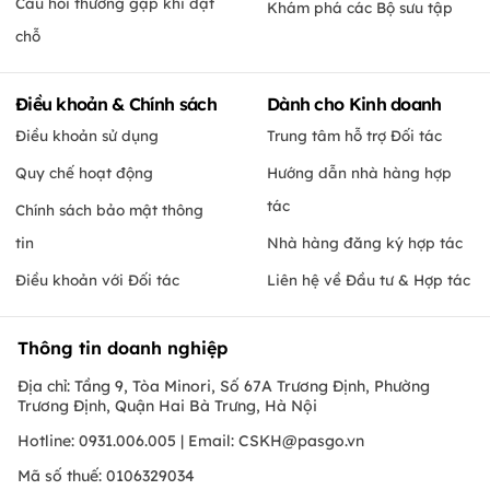
Câu hỏi thường gặp khi đặt
Khám phá các Bộ sưu tập
chỗ
Điều khoản & Chính sách
Dành cho Kinh doanh
Điều khoản sử dụng
Trung tâm hỗ trợ Đối tác
Quy chế hoạt động
Hướng dẫn nhà hàng hợp
tác
Chính sách bảo mật thông
tin
Nhà hàng đăng ký hợp tác
Điều khoản với Đối tác
Liên hệ về Đầu tư & Hợp tác
Thông tin doanh nghiệp
Địa chỉ: Tầng 9, Tòa Minori, Số 67A Trương Định, Phường
Trương Định, Quận Hai Bà Trưng, Hà Nội
Hotline: 0931.006.005 | Email:
CSKH@pasgo.vn
Mã số thuế: 0106329034