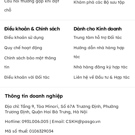
Câu hỏi thường gặp khi đặt
Khám phá các Bộ sưu tập
chỗ
Điều khoản & Chính sách
Dành cho Kinh doanh
Điều khoản sử dụng
Trung tâm hỗ trợ Đối tác
Quy chế hoạt động
Hướng dẫn nhà hàng hợp
tác
Chính sách bảo mật thông
tin
Nhà hàng đăng ký hợp tác
Điều khoản với Đối tác
Liên hệ về Đầu tư & Hợp tác
Thông tin doanh nghiệp
Địa chỉ: Tầng 9, Tòa Minori, Số 67A Trương Định, Phường
Trương Định, Quận Hai Bà Trưng, Hà Nội
Hotline: 0931.006.005 | Email:
CSKH@pasgo.vn
Mã số thuế: 0106329034