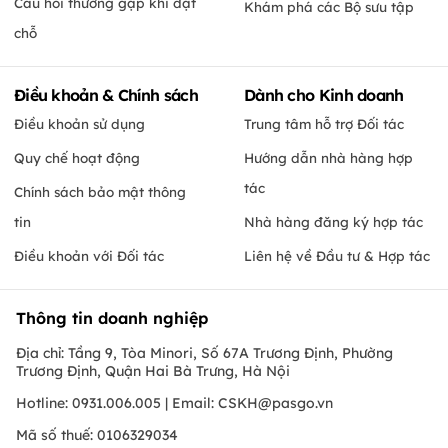
Câu hỏi thường gặp khi đặt
Khám phá các Bộ sưu tập
chỗ
Điều khoản & Chính sách
Dành cho Kinh doanh
Điều khoản sử dụng
Trung tâm hỗ trợ Đối tác
Quy chế hoạt động
Hướng dẫn nhà hàng hợp
tác
Chính sách bảo mật thông
tin
Nhà hàng đăng ký hợp tác
Điều khoản với Đối tác
Liên hệ về Đầu tư & Hợp tác
Thông tin doanh nghiệp
Địa chỉ: Tầng 9, Tòa Minori, Số 67A Trương Định, Phường
Trương Định, Quận Hai Bà Trưng, Hà Nội
Hotline: 0931.006.005 | Email:
CSKH@pasgo.vn
Mã số thuế: 0106329034