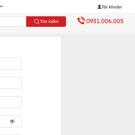
Tài khoản
0931.006.005
Tìm kiếm