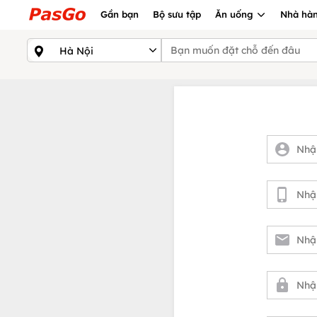
Gần bạn
Bộ sưu tập
Ăn uống
Nhà hàn