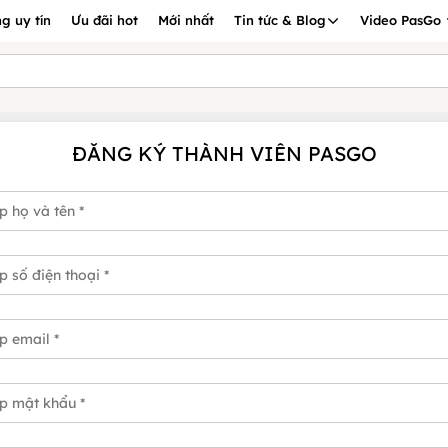
g uy tín
Ưu đãi hot
Mới nhất
Tin tức & Blog
Video PasGo
ĐĂNG KÝ THÀNH VIÊN PASGO