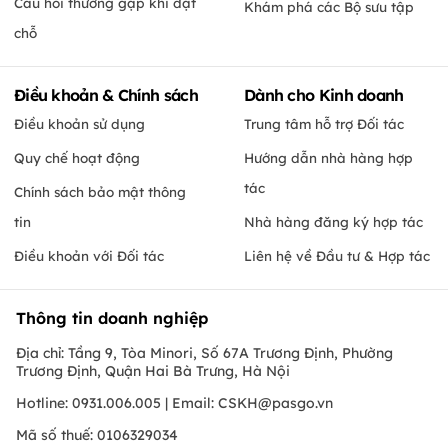
Câu hỏi thường gặp khi đặt
Khám phá các Bộ sưu tập
chỗ
Điều khoản & Chính sách
Dành cho Kinh doanh
Điều khoản sử dụng
Trung tâm hỗ trợ Đối tác
Quy chế hoạt động
Hướng dẫn nhà hàng hợp
tác
Chính sách bảo mật thông
tin
Nhà hàng đăng ký hợp tác
Điều khoản với Đối tác
Liên hệ về Đầu tư & Hợp tác
Thông tin doanh nghiệp
Địa chỉ: Tầng 9, Tòa Minori, Số 67A Trương Định, Phường
Trương Định, Quận Hai Bà Trưng, Hà Nội
Hotline: 0931.006.005 | Email:
CSKH@pasgo.vn
Mã số thuế: 0106329034