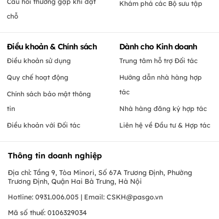
Câu hỏi thường gặp khi đặt
Khám phá các Bộ sưu tập
chỗ
Điều khoản & Chính sách
Dành cho Kinh doanh
Điều khoản sử dụng
Trung tâm hỗ trợ Đối tác
Quy chế hoạt động
Hướng dẫn nhà hàng hợp
tác
Chính sách bảo mật thông
tin
Nhà hàng đăng ký hợp tác
Điều khoản với Đối tác
Liên hệ về Đầu tư & Hợp tác
Thông tin doanh nghiệp
Địa chỉ: Tầng 9, Tòa Minori, Số 67A Trương Định, Phường
Trương Định, Quận Hai Bà Trưng, Hà Nội
Hotline: 0931.006.005 | Email:
CSKH@pasgo.vn
Mã số thuế: 0106329034