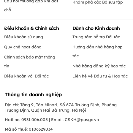
Câu hỏi thường gặp khi đặt
Khám phá các Bộ sưu tập
chỗ
Điều khoản & Chính sách
Dành cho Kinh doanh
Điều khoản sử dụng
Trung tâm hỗ trợ Đối tác
Quy chế hoạt động
Hướng dẫn nhà hàng hợp
tác
Chính sách bảo mật thông
tin
Nhà hàng đăng ký hợp tác
Điều khoản với Đối tác
Liên hệ về Đầu tư & Hợp tác
Thông tin doanh nghiệp
Địa chỉ: Tầng 9, Tòa Minori, Số 67A Trương Định, Phường
Trương Định, Quận Hai Bà Trưng, Hà Nội
Hotline: 0931.006.005 | Email:
CSKH@pasgo.vn
Mã số thuế: 0106329034