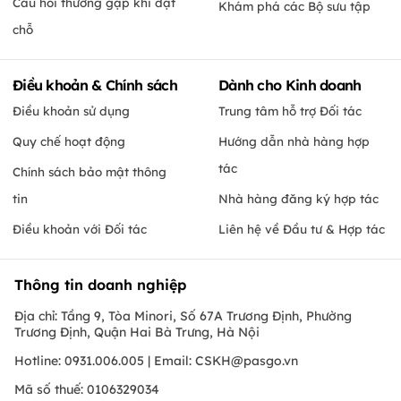
Câu hỏi thường gặp khi đặt
Khám phá các Bộ sưu tập
chỗ
Điều khoản & Chính sách
Dành cho Kinh doanh
Điều khoản sử dụng
Trung tâm hỗ trợ Đối tác
Quy chế hoạt động
Hướng dẫn nhà hàng hợp
tác
Chính sách bảo mật thông
tin
Nhà hàng đăng ký hợp tác
Điều khoản với Đối tác
Liên hệ về Đầu tư & Hợp tác
Thông tin doanh nghiệp
Địa chỉ: Tầng 9, Tòa Minori, Số 67A Trương Định, Phường
Trương Định, Quận Hai Bà Trưng, Hà Nội
Hotline: 0931.006.005 | Email:
CSKH@pasgo.vn
Mã số thuế: 0106329034