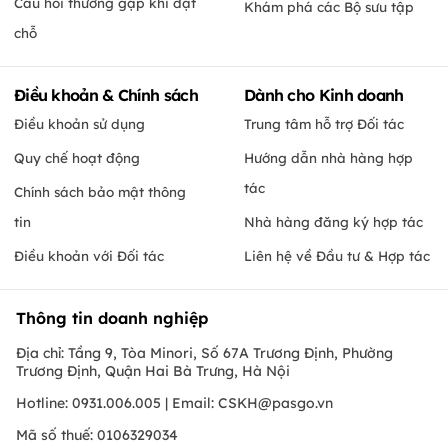
Câu hỏi thường gặp khi đặt
Khám phá các Bộ sưu tập
chỗ
Điều khoản & Chính sách
Dành cho Kinh doanh
Điều khoản sử dụng
Trung tâm hỗ trợ Đối tác
Quy chế hoạt động
Hướng dẫn nhà hàng hợp
tác
Chính sách bảo mật thông
tin
Nhà hàng đăng ký hợp tác
Điều khoản với Đối tác
Liên hệ về Đầu tư & Hợp tác
Thông tin doanh nghiệp
Địa chỉ: Tầng 9, Tòa Minori, Số 67A Trương Định, Phường
Trương Định, Quận Hai Bà Trưng, Hà Nội
Hotline: 0931.006.005 | Email:
CSKH@pasgo.vn
Mã số thuế: 0106329034