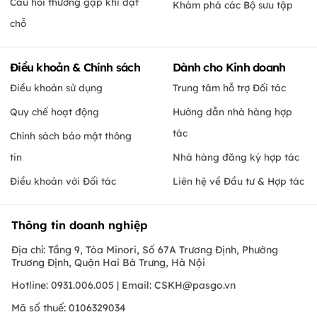
Câu hỏi thường gặp khi đặt
Khám phá các Bộ sưu tập
chỗ
Điều khoản & Chính sách
Dành cho Kinh doanh
Điều khoản sử dụng
Trung tâm hỗ trợ Đối tác
Quy chế hoạt động
Hướng dẫn nhà hàng hợp
tác
Chính sách bảo mật thông
tin
Nhà hàng đăng ký hợp tác
Điều khoản với Đối tác
Liên hệ về Đầu tư & Hợp tác
Thông tin doanh nghiệp
Địa chỉ: Tầng 9, Tòa Minori, Số 67A Trương Định, Phường
Trương Định, Quận Hai Bà Trưng, Hà Nội
Hotline: 0931.006.005 | Email:
CSKH@pasgo.vn
Mã số thuế: 0106329034