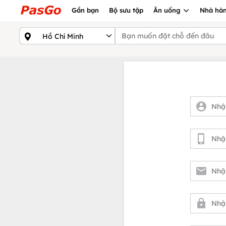
Gần bạn
Bộ sưu tập
Ăn uống
Nhà hàn