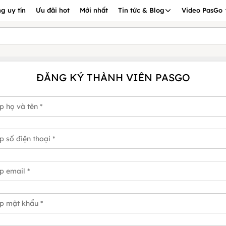
g uy tín
Ưu đãi hot
Mới nhất
Tin tức & Blog
Video PasGo
ĐĂNG KÝ THÀNH VIÊN PASGO