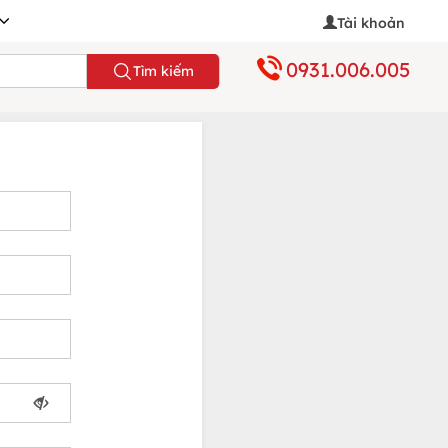
Tài khoản
0931.006.005
Tìm kiếm