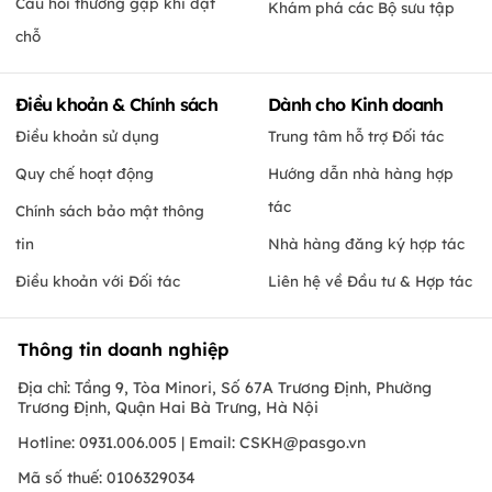
Câu hỏi thường gặp khi đặt
Khám phá các Bộ sưu tập
chỗ
Điều khoản & Chính sách
Dành cho Kinh doanh
Điều khoản sử dụng
Trung tâm hỗ trợ Đối tác
Quy chế hoạt động
Hướng dẫn nhà hàng hợp
tác
Chính sách bảo mật thông
tin
Nhà hàng đăng ký hợp tác
Điều khoản với Đối tác
Liên hệ về Đầu tư & Hợp tác
Thông tin doanh nghiệp
Địa chỉ: Tầng 9, Tòa Minori, Số 67A Trương Định, Phường
Trương Định, Quận Hai Bà Trưng, Hà Nội
Hotline: 0931.006.005 | Email:
CSKH@pasgo.vn
Mã số thuế: 0106329034