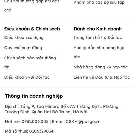
Câu hỏi thường gặp khi đặt
Khám phá các Bộ sưu tập
chỗ
Điều khoản & Chính sách
Dành cho Kinh doanh
Điều khoản sử dụng
Trung tâm hỗ trợ Đối tác
Quy chế hoạt động
Hướng dẫn nhà hàng hợp
tác
Chính sách bảo mật thông
tin
Nhà hàng đăng ký hợp tác
Điều khoản với Đối tác
Liên hệ về Đầu tư & Hợp tác
Thông tin doanh nghiệp
Địa chỉ: Tầng 9, Tòa Minori, Số 67A Trương Định, Phường
Trương Định, Quận Hai Bà Trưng, Hà Nội
Hotline: 0931.006.005 | Email:
CSKH@pasgo.vn
Mã số thuế: 0106329034