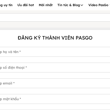
g uy tín
Ưu đãi hot
Mới nhất
Tin tức & Blog
Video PasGo
ĐĂNG KÝ THÀNH VIÊN PASGO