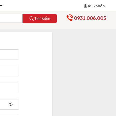
Tài khoản
0931.006.005
Tìm kiếm