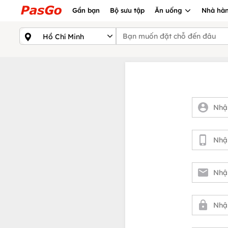
Gần bạn
Bộ sưu tập
Ăn uống
Nhà hàn