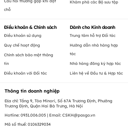
Câu hỏi thường gặp khi đặt
Khám phá các Bộ sưu tập
chỗ
Điều khoản & Chính sách
Dành cho Kinh doanh
Điều khoản sử dụng
Trung tâm hỗ trợ Đối tác
Quy chế hoạt động
Hướng dẫn nhà hàng hợp
tác
Chính sách bảo mật thông
tin
Nhà hàng đăng ký hợp tác
Điều khoản với Đối tác
Liên hệ về Đầu tư & Hợp tác
Thông tin doanh nghiệp
Địa chỉ: Tầng 9, Tòa Minori, Số 67A Trương Định, Phường
Trương Định, Quận Hai Bà Trưng, Hà Nội
Hotline: 0931.006.005 | Email:
CSKH@pasgo.vn
Mã số thuế: 0106329034