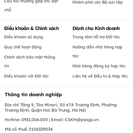
Câu hỏi thường gặp khi đặt
Khám phá các Bộ sưu tập
chỗ
Điều khoản & Chính sách
Dành cho Kinh doanh
Điều khoản sử dụng
Trung tâm hỗ trợ Đối tác
Quy chế hoạt động
Hướng dẫn nhà hàng hợp
tác
Chính sách bảo mật thông
tin
Nhà hàng đăng ký hợp tác
Điều khoản với Đối tác
Liên hệ về Đầu tư & Hợp tác
Thông tin doanh nghiệp
Địa chỉ: Tầng 9, Tòa Minori, Số 67A Trương Định, Phường
Trương Định, Quận Hai Bà Trưng, Hà Nội
Hotline: 0931.006.005 | Email:
CSKH@pasgo.vn
Mã số thuế: 0106329034