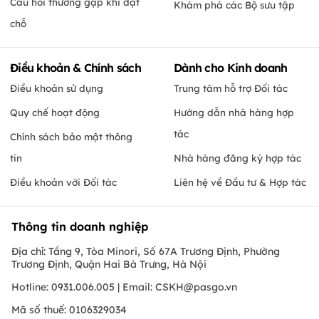
Câu hỏi thường gặp khi đặt
Khám phá các Bộ sưu tập
chỗ
Điều khoản & Chính sách
Dành cho Kinh doanh
Điều khoản sử dụng
Trung tâm hỗ trợ Đối tác
Quy chế hoạt động
Hướng dẫn nhà hàng hợp
tác
Chính sách bảo mật thông
tin
Nhà hàng đăng ký hợp tác
Điều khoản với Đối tác
Liên hệ về Đầu tư & Hợp tác
Thông tin doanh nghiệp
Địa chỉ: Tầng 9, Tòa Minori, Số 67A Trương Định, Phường
Trương Định, Quận Hai Bà Trưng, Hà Nội
Hotline: 0931.006.005 | Email:
CSKH@pasgo.vn
Mã số thuế: 0106329034