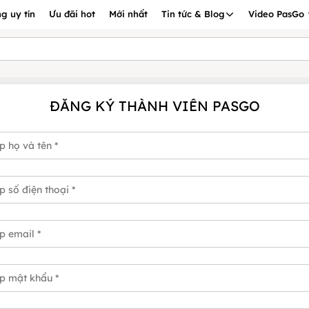
g uy tín
Ưu đãi hot
Mới nhất
Tin tức & Blog
Video PasGo
ĐĂNG KÝ THÀNH VIÊN PASGO