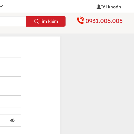
Tài khoản
0931.006.005
Tìm kiếm