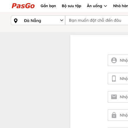
Gần bạn
Bộ sưu tập
Ăn uống
Nhà hàn