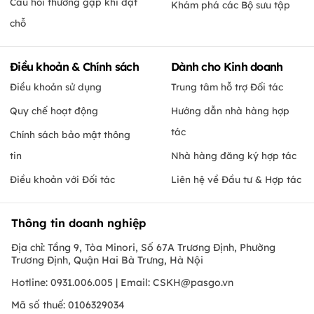
Câu hỏi thường gặp khi đặt
Khám phá các Bộ sưu tập
chỗ
Điều khoản & Chính sách
Dành cho Kinh doanh
Điều khoản sử dụng
Trung tâm hỗ trợ Đối tác
Quy chế hoạt động
Hướng dẫn nhà hàng hợp
tác
Chính sách bảo mật thông
tin
Nhà hàng đăng ký hợp tác
Điều khoản với Đối tác
Liên hệ về Đầu tư & Hợp tác
Thông tin doanh nghiệp
Địa chỉ: Tầng 9, Tòa Minori, Số 67A Trương Định, Phường
Trương Định, Quận Hai Bà Trưng, Hà Nội
Hotline: 0931.006.005 | Email:
CSKH@pasgo.vn
Mã số thuế: 0106329034