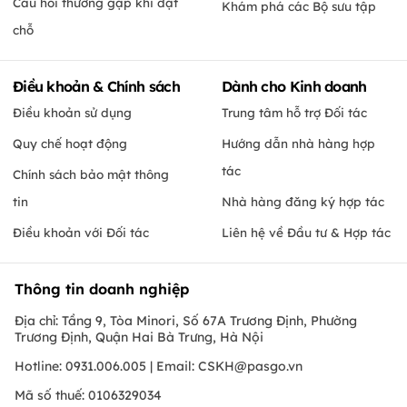
Câu hỏi thường gặp khi đặt
Khám phá các Bộ sưu tập
chỗ
Điều khoản & Chính sách
Dành cho Kinh doanh
Điều khoản sử dụng
Trung tâm hỗ trợ Đối tác
Quy chế hoạt động
Hướng dẫn nhà hàng hợp
tác
Chính sách bảo mật thông
tin
Nhà hàng đăng ký hợp tác
Điều khoản với Đối tác
Liên hệ về Đầu tư & Hợp tác
Thông tin doanh nghiệp
Địa chỉ: Tầng 9, Tòa Minori, Số 67A Trương Định, Phường
Trương Định, Quận Hai Bà Trưng, Hà Nội
Hotline: 0931.006.005 | Email:
CSKH@pasgo.vn
Mã số thuế: 0106329034