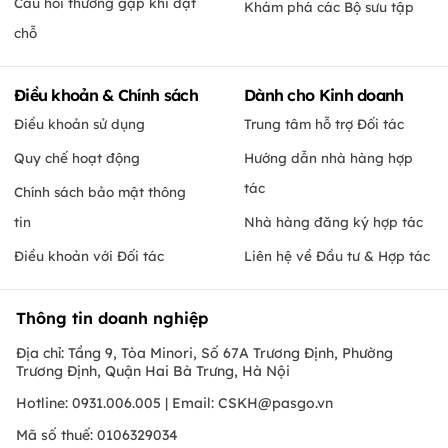
Câu hỏi thường gặp khi đặt
Khám phá các Bộ sưu tập
chỗ
Điều khoản & Chính sách
Dành cho Kinh doanh
Điều khoản sử dụng
Trung tâm hỗ trợ Đối tác
Quy chế hoạt động
Hướng dẫn nhà hàng hợp
tác
Chính sách bảo mật thông
tin
Nhà hàng đăng ký hợp tác
Điều khoản với Đối tác
Liên hệ về Đầu tư & Hợp tác
Thông tin doanh nghiệp
Địa chỉ: Tầng 9, Tòa Minori, Số 67A Trương Định, Phường
Trương Định, Quận Hai Bà Trưng, Hà Nội
Hotline: 0931.006.005 | Email:
CSKH@pasgo.vn
Mã số thuế: 0106329034