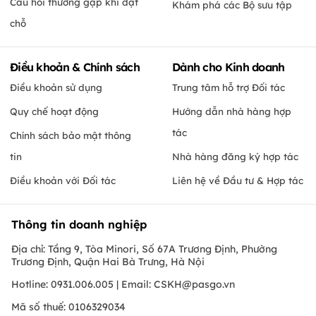
Câu hỏi thường gặp khi đặt
Khám phá các Bộ sưu tập
chỗ
Điều khoản & Chính sách
Dành cho Kinh doanh
Điều khoản sử dụng
Trung tâm hỗ trợ Đối tác
Quy chế hoạt động
Hướng dẫn nhà hàng hợp
tác
Chính sách bảo mật thông
tin
Nhà hàng đăng ký hợp tác
Điều khoản với Đối tác
Liên hệ về Đầu tư & Hợp tác
Thông tin doanh nghiệp
Địa chỉ: Tầng 9, Tòa Minori, Số 67A Trương Định, Phường
Trương Định, Quận Hai Bà Trưng, Hà Nội
Hotline: 0931.006.005 | Email:
CSKH@pasgo.vn
Mã số thuế: 0106329034