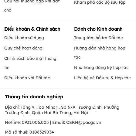
Câu hỏi thường gặp khi đặt
Khám phá các Bộ sưu tập
chỗ
Điều khoản & Chính sách
Dành cho Kinh doanh
Điều khoản sử dụng
Trung tâm hỗ trợ Đối tác
Quy chế hoạt động
Hướng dẫn nhà hàng hợp
tác
Chính sách bảo mật thông
tin
Nhà hàng đăng ký hợp tác
Điều khoản với Đối tác
Liên hệ về Đầu tư & Hợp tác
Thông tin doanh nghiệp
Địa chỉ: Tầng 9, Tòa Minori, Số 67A Trương Định, Phường
Trương Định, Quận Hai Bà Trưng, Hà Nội
Hotline: 0931.006.005 | Email:
CSKH@pasgo.vn
Mã số thuế: 0106329034