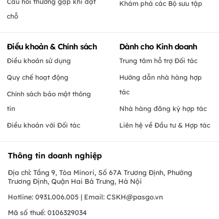
Câu hỏi thường gặp khi đặt
Khám phá các Bộ sưu tập
chỗ
Điều khoản & Chính sách
Dành cho Kinh doanh
Điều khoản sử dụng
Trung tâm hỗ trợ Đối tác
Quy chế hoạt động
Hướng dẫn nhà hàng hợp
tác
Chính sách bảo mật thông
tin
Nhà hàng đăng ký hợp tác
Điều khoản với Đối tác
Liên hệ về Đầu tư & Hợp tác
Thông tin doanh nghiệp
Địa chỉ: Tầng 9, Tòa Minori, Số 67A Trương Định, Phường
Trương Định, Quận Hai Bà Trưng, Hà Nội
Hotline: 0931.006.005 | Email:
CSKH@pasgo.vn
Mã số thuế: 0106329034