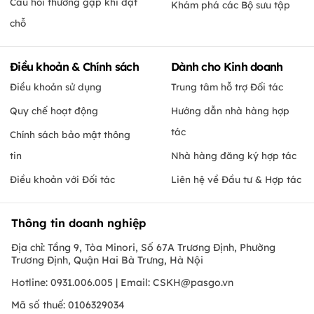
Câu hỏi thường gặp khi đặt
Khám phá các Bộ sưu tập
chỗ
Điều khoản & Chính sách
Dành cho Kinh doanh
Điều khoản sử dụng
Trung tâm hỗ trợ Đối tác
Quy chế hoạt động
Hướng dẫn nhà hàng hợp
tác
Chính sách bảo mật thông
tin
Nhà hàng đăng ký hợp tác
Điều khoản với Đối tác
Liên hệ về Đầu tư & Hợp tác
Thông tin doanh nghiệp
Địa chỉ: Tầng 9, Tòa Minori, Số 67A Trương Định, Phường
Trương Định, Quận Hai Bà Trưng, Hà Nội
Hotline: 0931.006.005 | Email:
CSKH@pasgo.vn
Mã số thuế: 0106329034