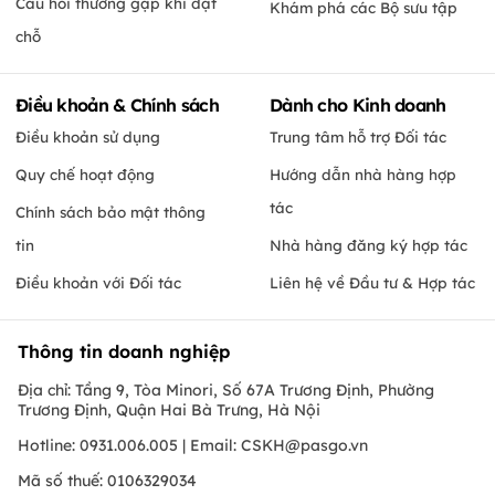
Câu hỏi thường gặp khi đặt
Khám phá các Bộ sưu tập
chỗ
Điều khoản & Chính sách
Dành cho Kinh doanh
Điều khoản sử dụng
Trung tâm hỗ trợ Đối tác
Quy chế hoạt động
Hướng dẫn nhà hàng hợp
tác
Chính sách bảo mật thông
tin
Nhà hàng đăng ký hợp tác
Điều khoản với Đối tác
Liên hệ về Đầu tư & Hợp tác
Thông tin doanh nghiệp
Địa chỉ: Tầng 9, Tòa Minori, Số 67A Trương Định, Phường
Trương Định, Quận Hai Bà Trưng, Hà Nội
Hotline: 0931.006.005 | Email:
CSKH@pasgo.vn
Mã số thuế: 0106329034