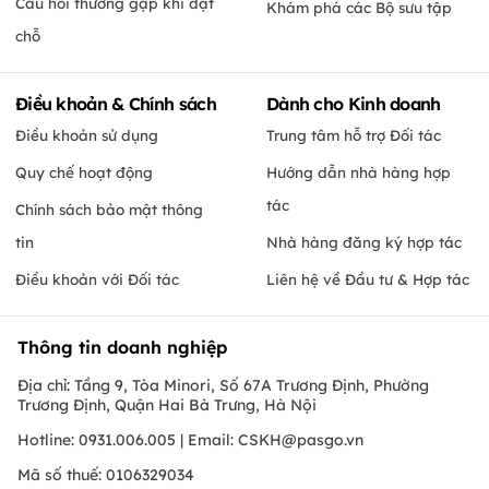
Câu hỏi thường gặp khi đặt
Khám phá các Bộ sưu tập
chỗ
Điều khoản & Chính sách
Dành cho Kinh doanh
Điều khoản sử dụng
Trung tâm hỗ trợ Đối tác
Quy chế hoạt động
Hướng dẫn nhà hàng hợp
tác
Chính sách bảo mật thông
tin
Nhà hàng đăng ký hợp tác
Điều khoản với Đối tác
Liên hệ về Đầu tư & Hợp tác
Thông tin doanh nghiệp
Địa chỉ: Tầng 9, Tòa Minori, Số 67A Trương Định, Phường
Trương Định, Quận Hai Bà Trưng, Hà Nội
Hotline: 0931.006.005 | Email:
CSKH@pasgo.vn
Mã số thuế: 0106329034