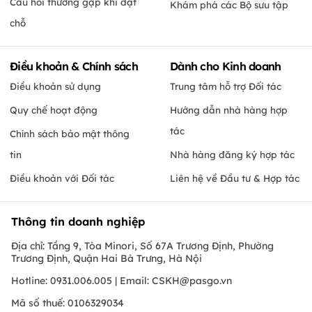
Câu hỏi thường gặp khi đặt
Khám phá các Bộ sưu tập
chỗ
Điều khoản & Chính sách
Dành cho Kinh doanh
Điều khoản sử dụng
Trung tâm hỗ trợ Đối tác
Quy chế hoạt động
Hướng dẫn nhà hàng hợp
tác
Chính sách bảo mật thông
tin
Nhà hàng đăng ký hợp tác
Điều khoản với Đối tác
Liên hệ về Đầu tư & Hợp tác
Thông tin doanh nghiệp
Địa chỉ: Tầng 9, Tòa Minori, Số 67A Trương Định, Phường
Trương Định, Quận Hai Bà Trưng, Hà Nội
Hotline: 0931.006.005 | Email:
CSKH@pasgo.vn
Mã số thuế: 0106329034