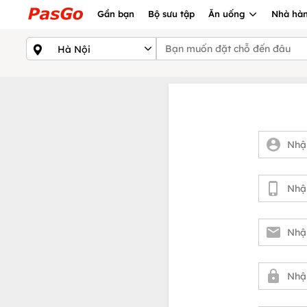
Gần bạn
Bộ sưu tập
Ăn uống
Nhà hàn