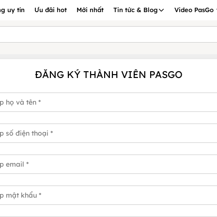
g uy tín
Ưu đãi hot
Mới nhất
Tin tức & Blog
Video PasGo
ĐĂNG KÝ THÀNH VIÊN PASGO