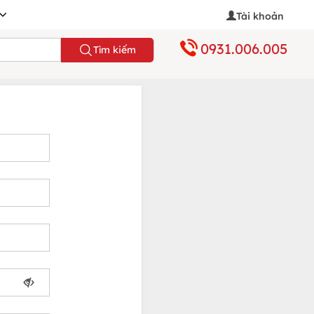
Tài khoản
0931.006.005
Tìm kiếm